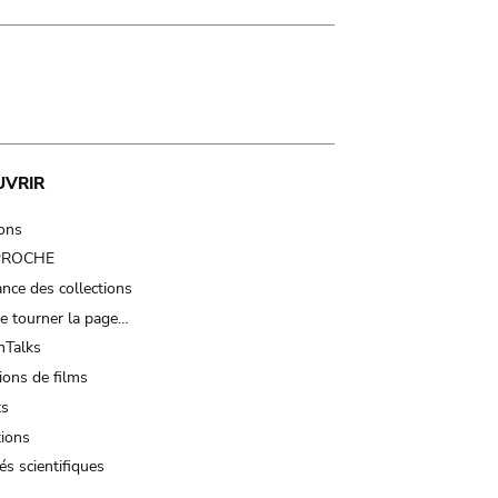
UVRIR
ions
 PROCHE
nce des collections
e tourner la page…
Talks
ions de films
ts
tions
és scientifiques