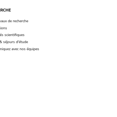
ERCHE
vaux de recherche
tions
és scientifiques
& séjours d'étude
iquez avec nos équipes