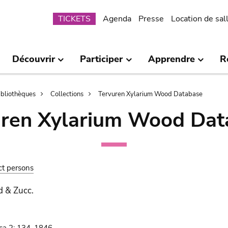
Submenu
TICKETS
Agenda
Presse
Location de sal
Découvrir
Participer
Apprendre
R
bibliothèques
Collections
Tervuren Xylarium Wood Database
uren Xylarium Wood Dat
ct persons
d & Zucc.