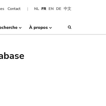
les
Contact
NL
FR
EN
DE
中文
echerche
À propos
Search
abase