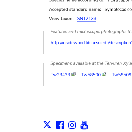
Species name according to:
Flora Japoni
Accepted standard name:
Symplocos coch
View taxon:
SN12133
Features and microscopic photographs f
http://insidewood.lib.ncsu.edu/descripti
Specimens available at the Tervuren Xyl
Tw23433
Tw58500
Tw5850
Facebook
Instagram
Youtube
Print
X