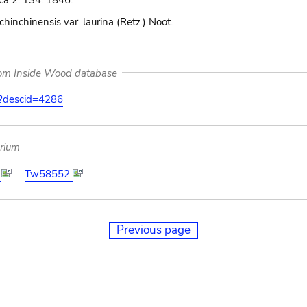
ca 2: 134. 1846.
inchinensis var. laurina (Retz.) Noot.
rom Inside Wood database
on?descid=4286
arium
9
Tw58552
Previous page