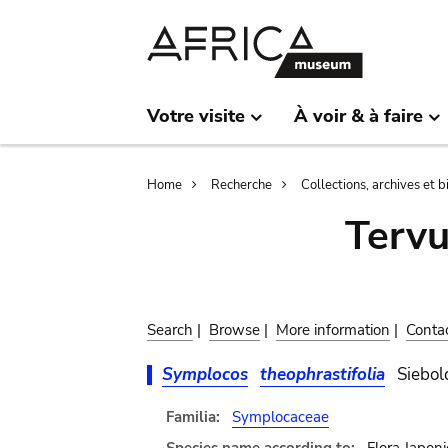
Skip
Skip
to
to
main
search
content
Votre visite
À voir & à faire
Breadcrumb
Home
Recherche
Collections, archives et 
Terv
Search
|
Browse
|
More information
|
Conta
Symplocos
theophrastifolia
Siebol
Familia:
Symplocaceae