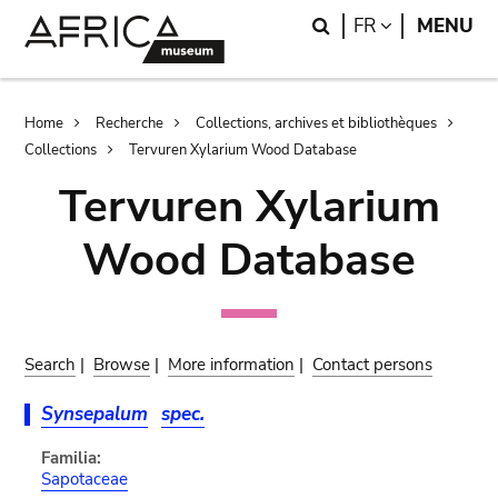
Skip
Skip
Search
LANGUAGE
FR
MENU
to
to
main
search
content
Breadcrumb
Home
Recherche
Collections, archives et bibliothèques
Collections
Tervuren Xylarium Wood Database
Tervuren Xylarium
Wood Database
Search
|
Browse
|
More information
|
Contact persons
Synsepalum
spec.
Familia:
Sapotaceae