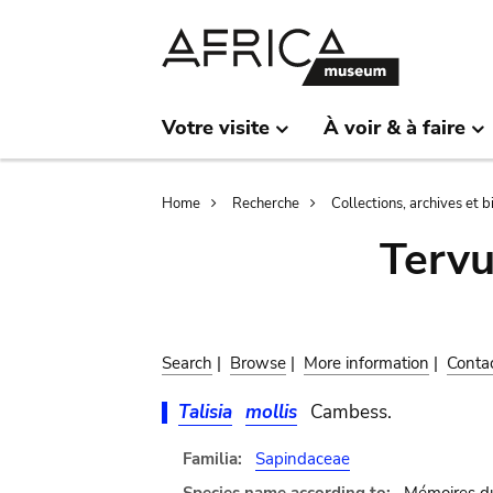
Skip
Skip
to
to
main
search
content
Votre visite
À voir & à faire
Breadcrumb
Home
Recherche
Collections, archives et 
Terv
Search
|
Browse
|
More information
|
Conta
Talisia
mollis
Cambess.
Familia:
Sapindaceae