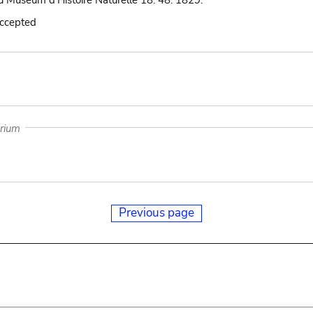
 Muséum d'Histoire Naturelle 18: 48. 1829.
accepted
arium
Previous page