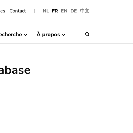
les
Contact
NL
FR
EN
DE
中文
echerche
À propos
Search
abase