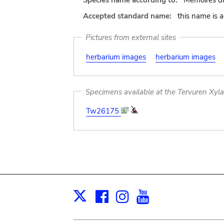
Species name according to:
Mémoires du
Accepted standard name:
this name is 
Pictures from external sites
herbarium images
herbarium images
Specimens available at the Tervuren Xyl
Tw26175
Facebook
Instagram
Youtube
Print
X