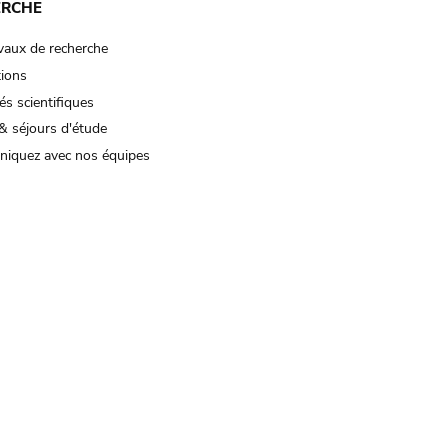
ERCHE
vaux de recherche
tions
és scientifiques
& séjours d'étude
iquez avec nos équipes