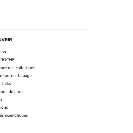
UVRIR
ions
 PROCHE
nce des collections
e tourner la page…
Talks
ions de films
ts
tions
és scientifiques