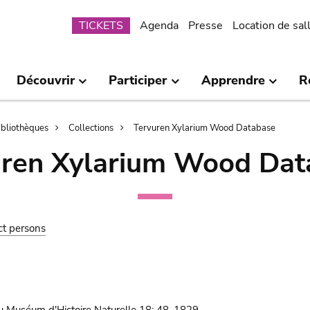
Submenu
TICKETS
Agenda
Presse
Location de sal
Découvrir
Participer
Apprendre
R
bibliothèques
Collections
Tervuren Xylarium Wood Database
uren Xylarium Wood Dat
ct persons