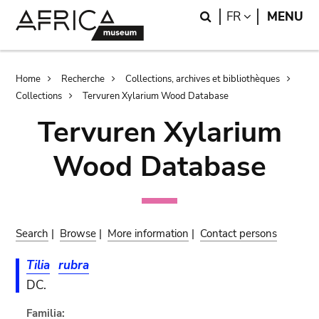
Skip
Skip
Search
LANGUAGE
FR
MENU
to
to
main
search
content
Breadcrumb
Home
Recherche
Collections, archives et bibliothèques
Collections
Tervuren Xylarium Wood Database
Tervuren Xylarium
Wood Database
Search
|
Browse
|
More information
|
Contact persons
Tilia
rubra
DC.
Familia: