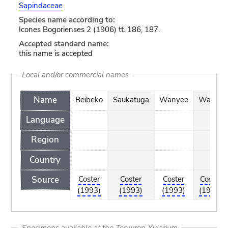
Sapindaceae
Species name according to:
Icones Bogorienses 2 (1906) tt. 186, 187.
Accepted standard name:
this name is accepted
Local and/or commercial names
Name
Beibeko
Saukatuga
Wanyee
Wanyu
Language
Region
Country
Source
Coster
Coster
Coster
Coster
(1993)
(1993)
(1993)
(1993)
Specimens available at the Tervuren Xylarium