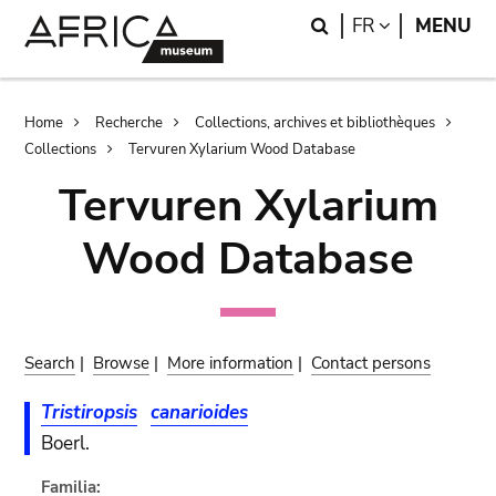
Skip
Skip
Search
LANGUAGE
FR
MENU
to
to
main
search
content
Breadcrumb
Home
Recherche
Collections, archives et bibliothèques
Collections
Tervuren Xylarium Wood Database
Tervuren Xylarium
Wood Database
Search
|
Browse
|
More information
|
Contact persons
Tristiropsis
canarioides
Boerl.
Familia: