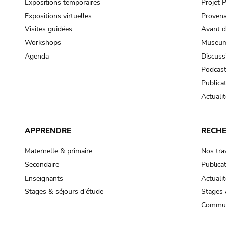
Expositions temporaires
Projet
Expositions virtuelles
Provena
Visites guidées
Avant d
Workshops
Museum
Agenda
Discuss
Podcas
Publica
Actualit
APPRENDRE
RECH
Maternelle & primaire
Nos tra
Secondaire
Publica
Enseignants
Actualit
Stages & séjours d'étude
Stages 
Commun