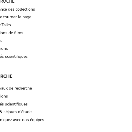
 PROCHE
nce des collections
e tourner la page…
Talks
ions de films
ts
tions
és scientifiques
ERCHE
vaux de recherche
tions
és scientifiques
& séjours d'étude
iquez avec nos équipes