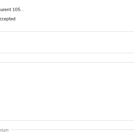
urent 105. .
accepted
arium