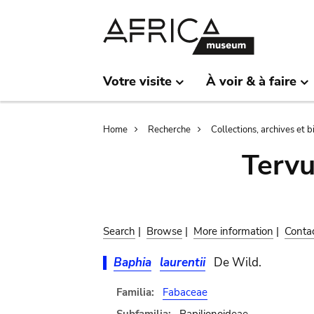
Skip
Skip
to
to
main
search
content
Votre visite
À voir & à faire
Breadcrumb
Home
Recherche
Collections, archives et 
Terv
Search
|
Browse
|
More information
|
Conta
Baphia
laurentii
De Wild.
Familia:
Fabaceae