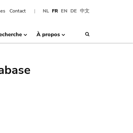
les
Contact
NL
FR
EN
DE
中文
echerche
À propos
Search
abase