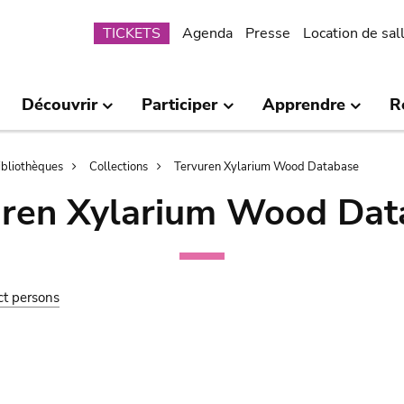
Submenu
TICKETS
Agenda
Presse
Location de sal
Découvrir
Participer
Apprendre
R
bibliothèques
Collections
Tervuren Xylarium Wood Database
uren Xylarium Wood Dat
ct persons