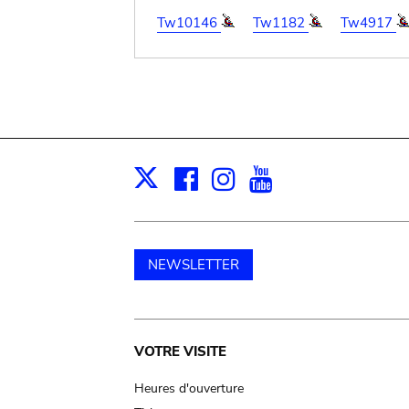
Tw10146
Tw1182
Tw4917
Facebook
Instagram
Youtube
Print
X
NEWSLETTER
Main
VOTRE VISITE
navigation
Heures d'ouverture