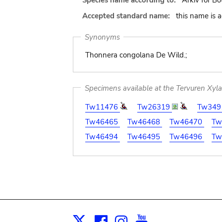
Species name according to:
Arkiv för Bo
Accepted standard name:
this name is 
Synonyms
Thonnera congolana De Wild.;
Specimens available at the Tervuren Xyl
Tw11476
Tw26319
Tw349
Tw46465
Tw46468
Tw46470
Tw
Tw46494
Tw46495
Tw46496
Tw
Facebook
Instagram
Youtube
Print