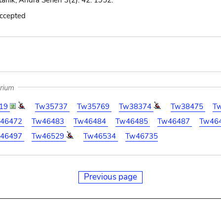
tanik, Andra Serien 3(2): 42. 1952.
accepted
arium
19
Tw35737
Tw35769
Tw38374
Tw38475
T
46472
Tw46483
Tw46484
Tw46485
Tw46487
Tw46
46497
Tw46529
Tw46534
Tw46735
Previous page