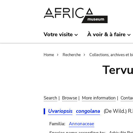
Skip
Skip
to
to
main
search
content
Votre visite
À voir & à faire
Breadcrumb
Home
Recherche
Collections, archives et 
Terv
Search
|
Browse
|
More information
|
Conta
Uvariopsis
congolana
(De Wild.) R.E
Familia:
Annonaceae