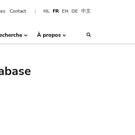
les
Contact
NL
FR
EN
DE
中文
echerche
À propos
Search
abase