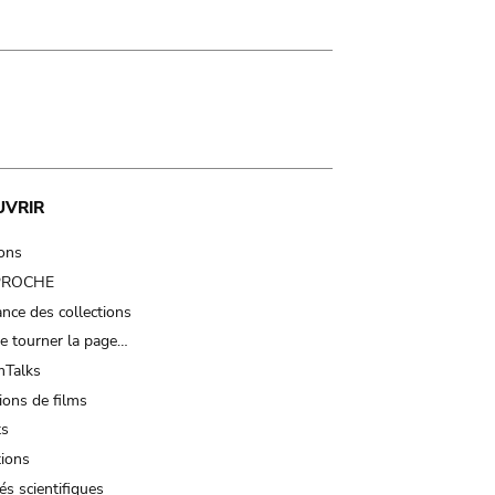
UVRIR
ions
 PROCHE
nce des collections
e tourner la page…
Talks
ions de films
ts
tions
és scientifiques