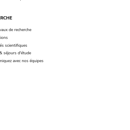
ERCHE
vaux de recherche
tions
és scientifiques
& séjours d'étude
iquez avec nos équipes