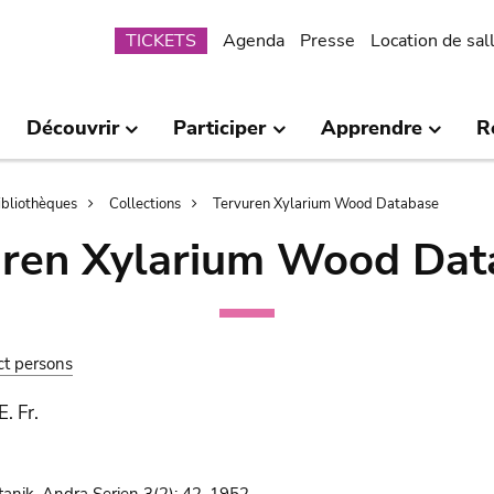
Submenu
TICKETS
Agenda
Presse
Location de sal
Découvrir
Participer
Apprendre
R
bibliothèques
Collections
Tervuren Xylarium Wood Database
uren Xylarium Wood Dat
ct persons
. Fr.