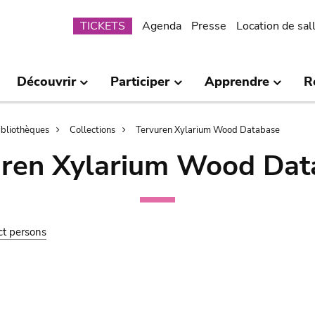
Submenu
TICKETS
Agenda
Presse
Location de sal
Découvrir
Participer
Apprendre
R
bibliothèques
Collections
Tervuren Xylarium Wood Database
uren Xylarium Wood Dat
ct persons