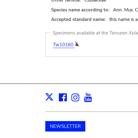
Other familia:
Clusiaceae
Species name according to:
Ann. Mus. Co
Accepted standard name:
this name is 
Specimens available at the Tervuren Xyl
Tw10160
Facebook
Instagram
Youtube
Print
X
NEWSLETTER