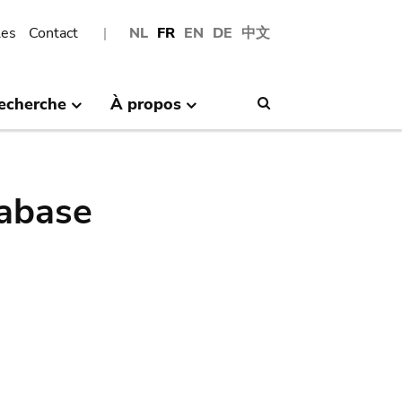
les
Contact
NL
FR
EN
DE
中文
echerche
À propos
Search
abase