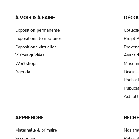
À VOIR & À FAIRE
DÉCO
Exposition permanente
Collect
Expositions temporaires
Projet
Expositions virtuelles
Provena
Visites guidées
Avant d
Workshops
Museum
Agenda
Discuss
Podcas
Publica
Actualit
APPRENDRE
RECH
Maternelle & primaire
Nos tra
Secondaire
Publica