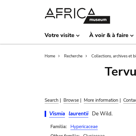
Skip
Skip
to
to
main
search
content
Votre visite
À voir & à faire
Breadcrumb
Home
Recherche
Collections, archives et 
Terv
Search
|
Browse
|
More information
|
Conta
Vismia
laurentii
De Wild.
Familia:
Hypericaceae