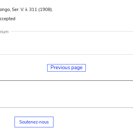
ngo, Ser. V. ii. 311 (1908).
accepted
arium
Previous page
Soutenez-nous