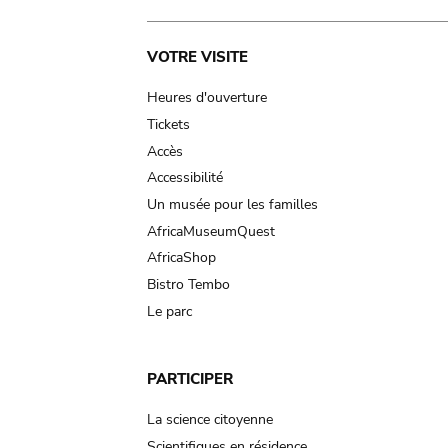
Main
VOTRE VISITE
navigation
Heures d'ouverture
Tickets
Accès
Accessibilité
Un musée pour les familles
AfricaMuseumQuest
AfricaShop
Bistro Tembo
Le parc
PARTICIPER
La science citoyenne
Scientifiques en résidence