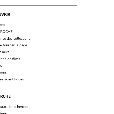
UVRIR
ions
 PROCHE
nce des collections
e tourner la page…
Talks
ions de films
ts
tions
és scientifiques
ERCHE
vaux de recherche
tions