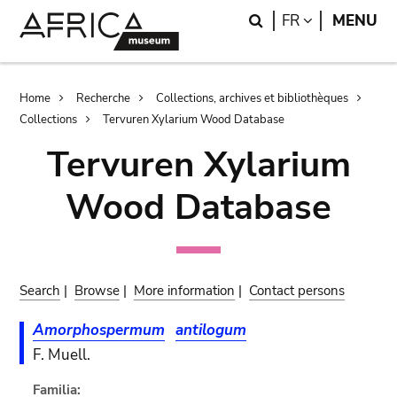
Skip
Skip
Search
LANGUAGE
FR
MENU
to
to
main
search
content
Breadcrumb
Home
Recherche
Collections, archives et bibliothèques
Collections
Tervuren Xylarium Wood Database
Tervuren Xylarium
Wood Database
Search
|
Browse
|
More information
|
Contact persons
Amorphospermum
antilogum
F. Muell.
Familia: