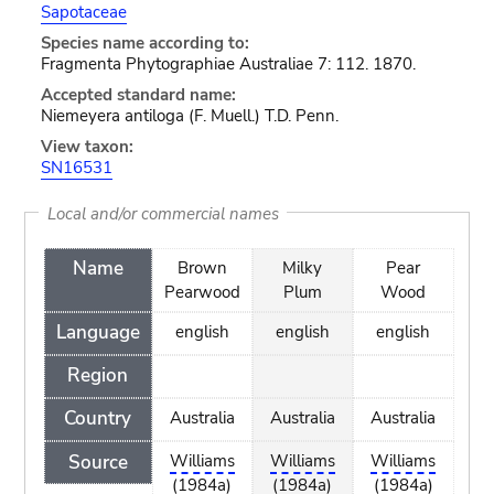
Sapotaceae
Species name according to:
Fragmenta Phytographiae Australiae 7: 112. 1870.
Accepted standard name:
Niemeyera antiloga (F. Muell.) T.D. Penn.
View taxon:
SN16531
Local and/or commercial names
Name
Brown
Milky
Pear
Pearwood
Plum
Wood
Language
english
english
english
Region
Country
Australia
Australia
Australia
Source
Williams
Williams
Williams
(1984a)
(1984a)
(1984a)