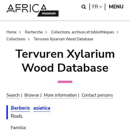
Skip
Skip
Search
LANGUAGE
FR
MENU
to
to
main
search
content
Breadcrumb
Home
Recherche
Collections, archives et bibliothèques
Collections
Tervuren Xylarium Wood Database
Tervuren Xylarium
Wood Database
Search
|
Browse
|
More information
|
Contact persons
Berberis
asiatica
Roxb.
Familia: