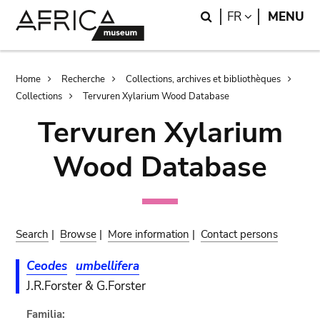
Skip
Skip
Search
LANGUAGE
FR
MENU
to
to
main
search
content
Breadcrumb
Home
Recherche
Collections, archives et bibliothèques
Collections
Tervuren Xylarium Wood Database
Tervuren Xylarium
Wood Database
Search
|
Browse
|
More information
|
Contact persons
Ceodes
umbellifera
J.R.Forster & G.Forster
Familia: