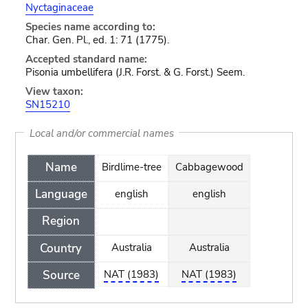
Nyctaginaceae
Species name according to:
Char. Gen. Pl., ed. 1: 71 (1775).
Accepted standard name:
Pisonia umbellifera (J.R. Forst. & G. Forst.) Seem.
View taxon:
SN15210
Local and/or commercial names
Name
Birdlime-tree
Cabbagewood
Language
english
english
Region
Country
Australia
Australia
Source
NAT (1983)
NAT (1983)