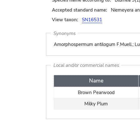
Species name according to:
Blumea 9(1)
Accepted standard name:
Niemeyera anti
View taxon:
SN16531
Synonyms
Amorphospermum antilogum F.Muell.; Luc
Local and/or commercial names
Name
Brown Pearwood
Milky Plum