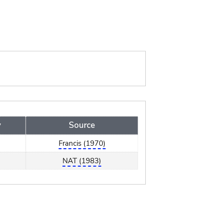
y
Source
a
Francis (1970)
a
NAT (1983)