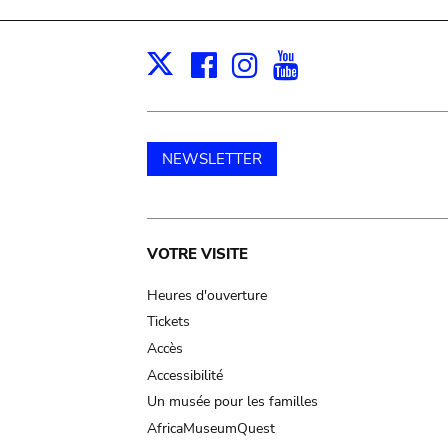
Facebook
Instagram
Youtube
Print
X
NEWSLETTER
Main
VOTRE VISITE
navigation
Heures d'ouverture
Tickets
Accès
Accessibilité
Un musée pour les familles
AfricaMuseumQuest