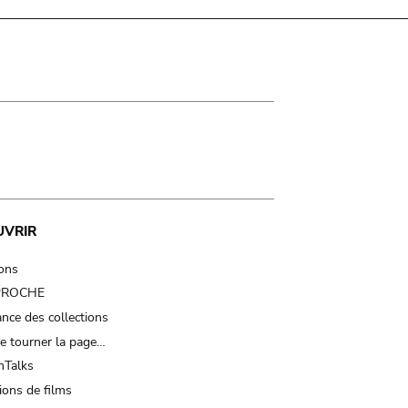
UVRIR
ions
 PROCHE
nce des collections
e tourner la page…
Talks
ions de films