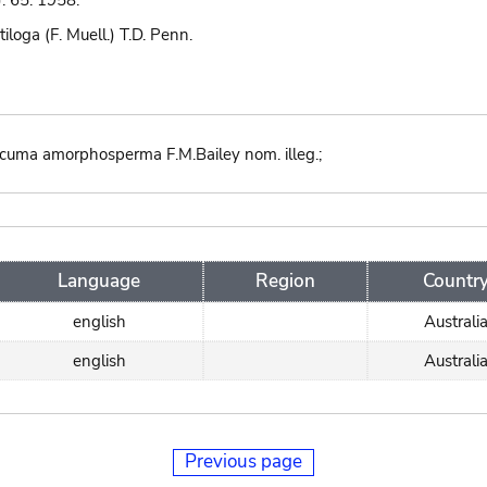
: 65. 1958.
loga (F. Muell.) T.D. Penn.
uma amorphosperma F.M.Bailey nom. illeg.;
Language
Region
Countr
english
Australi
english
Australi
Previous page