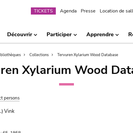
Submenu
TICKETS
Agenda
Presse
Location de sal
Découvrir
Participer
Apprendre
R
bibliothèques
Collections
Tervuren Xylarium Wood Database
uren Xylarium Wood Dat
ct persons
.) Vink