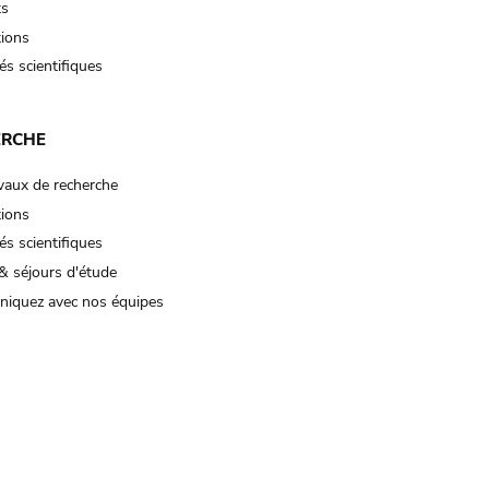
ts
tions
és scientifiques
ERCHE
vaux de recherche
tions
és scientifiques
& séjours d'étude
iquez avec nos équipes