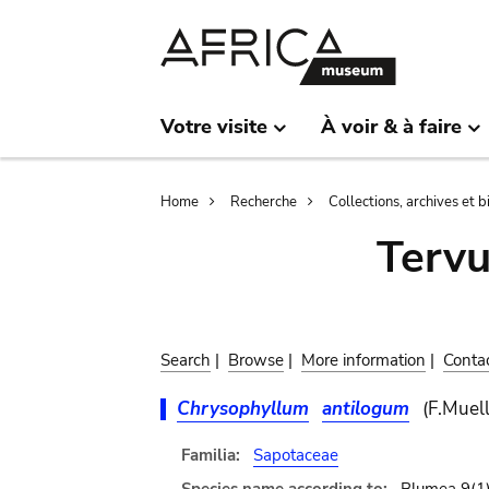
Skip
Skip
to
to
main
search
content
Votre visite
À voir & à faire
Breadcrumb
Home
Recherche
Collections, archives et 
Terv
Search
|
Browse
|
More information
|
Conta
Chrysophyllum
antilogum
(F.Muell
Familia:
Sapotaceae