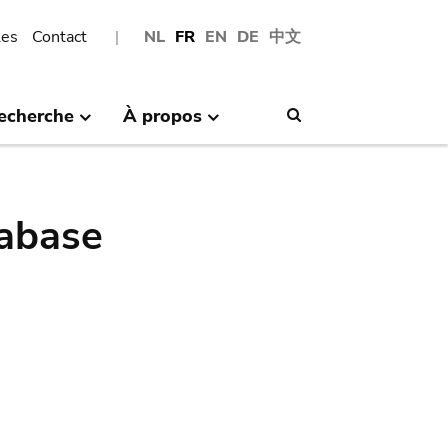
les
Contact
NL
FR
EN
DE
中文
echerche
À propos
Search
abase