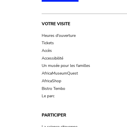
Main
VOTRE VISITE
navigation
Heures d'ouverture
Tickets
Accès
Accessibilité
Un musée pour les familles
AfricaMuseumQuest
AfricaShop
Bistro Tembo
Le parc
PARTICIPER
La science citoyenne