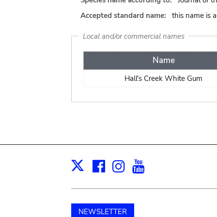
Species name according to:
Journal of t
Accepted standard name:
this name is 
Local and/or commercial names
Name
Hall's Creek White Gum
Facebook
Instagram
Youtube
Print
X
NEWSLETTER