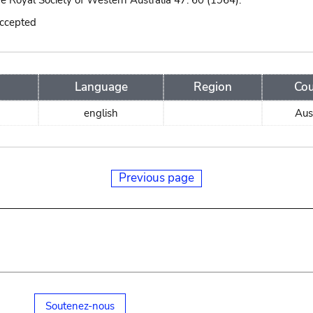
he Royal Society of Western Australia 47: 60 (1964).
accepted
Language
Region
Cou
english
Aust
Previous page
Soutenez-nous