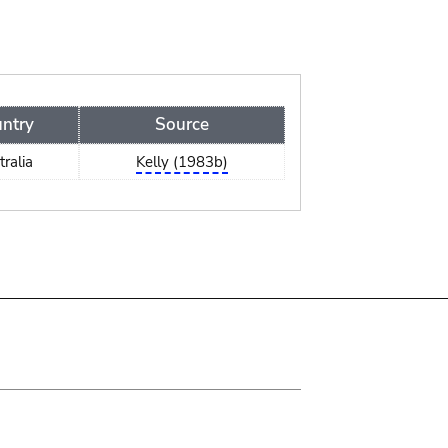
ntry
Source
ralia
Kelly (1983b)