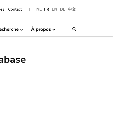
les
Contact
NL
FR
EN
DE
中文
echerche
À propos
Search
abase