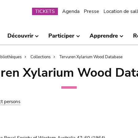
Submenu
TICKETS
Agenda
Presse
Location de sal
Découvrir
Participer
Apprendre
R
bibliothèques
Collections
Tervuren Xylarium Wood Database
uren Xylarium Wood Dat
ct persons