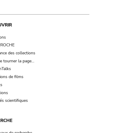
UVRIR
ions
 PROCHE
nce des collections
e tourner la page…
Talks
ions de films
ts
tions
és scientifiques
ERCHE
vaux de recherche