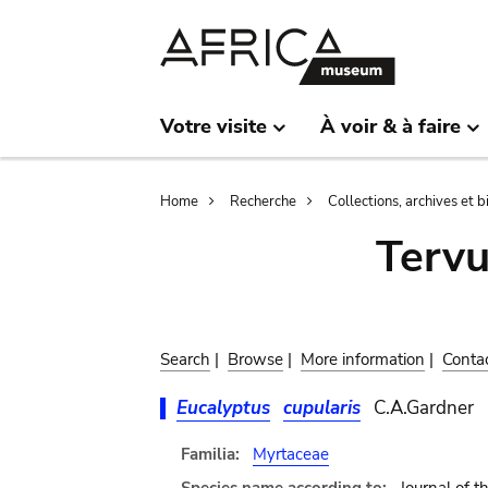
Skip
Skip
to
to
main
search
content
Votre visite
À voir & à faire
Breadcrumb
Home
Recherche
Collections, archives et 
Terv
Search
|
Browse
|
More information
|
Conta
Eucalyptus
cupularis
C.A.Gardner
Familia:
Myrtaceae