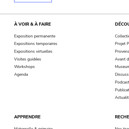
À VOIR & À FAIRE
DÉCO
Exposition permanente
Collect
Expositions temporaires
Projet
Expositions virtuelles
Provena
Visites guidées
Avant d
Workshops
Museum
Agenda
Discuss
Podcas
Publica
Actualit
APPRENDRE
RECH
Maternelle & primaire
Nos tra