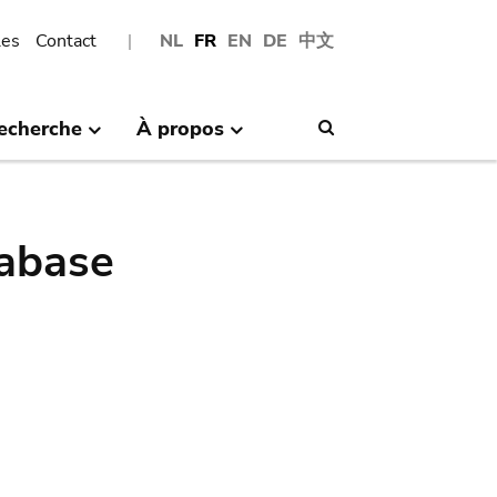
les
Contact
NL
FR
EN
DE
中文
echerche
À propos
Search
abase