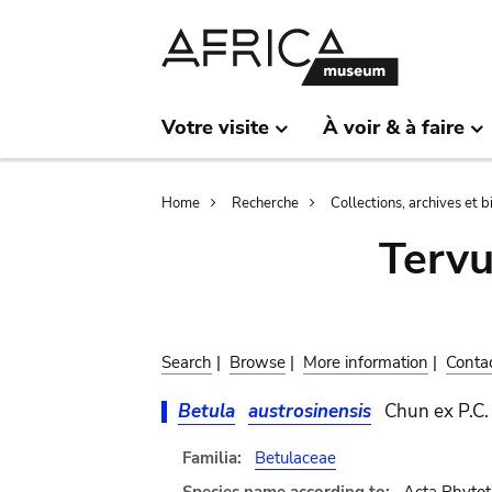
Skip
Skip
to
to
main
search
content
Votre visite
À voir & à faire
Breadcrumb
Home
Recherche
Collections, archives et 
Terv
Search
|
Browse
|
More information
|
Conta
Betula
austrosinensis
Chun ex P.C. 
Familia:
Betulaceae