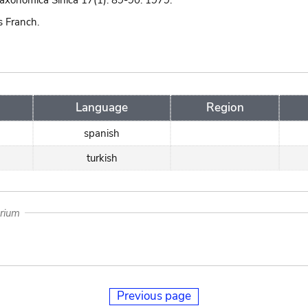
axonomica Sinica 17(1): 89-90. 1979.
s Franch.
Language
Region
spanish
turkish
arium
Previous page