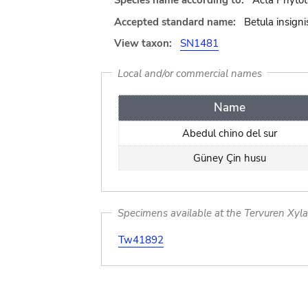
Species name according to:
Acta Phytot
Accepted standard name:
Betula insigni
View taxon:
SN1481
Local and/or commercial names
Name
Abedul chino del sur
Güney Çin husu
Specimens available at the Tervuren Xyl
Tw41892