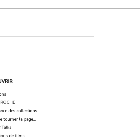
UVRIR
ions
 PROCHE
nce des collections
e tourner la page…
Talks
ions de films