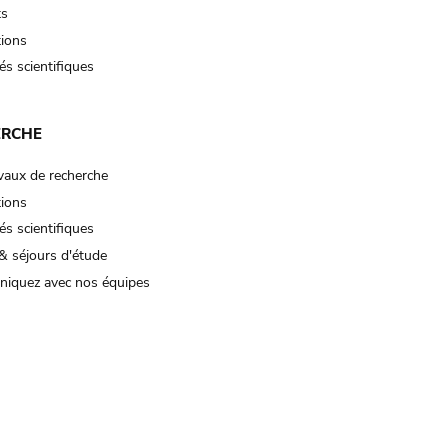
ts
tions
és scientifiques
ERCHE
vaux de recherche
tions
és scientifiques
& séjours d'étude
iquez avec nos équipes