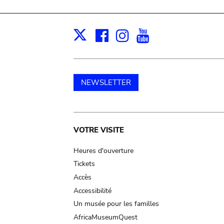
Facebook
Instagram
Youtube
Print
X
NEWSLETTER
Main
VOTRE VISITE
navigation
Heures d'ouverture
Tickets
Accès
Accessibilité
Un musée pour les familles
AfricaMuseumQuest