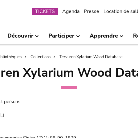
Submenu
TICKETS
Agenda
Presse
Location de sal
Découvrir
Participer
Apprendre
R
bibliothèques
Collections
Tervuren Xylarium Wood Database
uren Xylarium Wood Dat
ct persons
Li