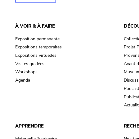
À VOIR & À FAIRE
DÉCO
Exposition permanente
Collect
Expositions temporaires
Projet
Expositions virtuelles
Provena
Visites guidées
Avant d
Workshops
Museum
Agenda
Discuss
Podcas
Publica
Actualit
APPRENDRE
RECH
Maternelle & primaire
Nos tra