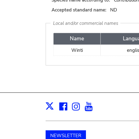
Species name according to:
Contributio
Accepted standard name:
ND
Local and/or commercial names
Name
Langu
Winti
engli
Facebook
Instagram
Youtube
Print
X
NEWSLETTER