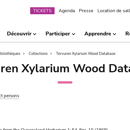
Submenu
TICKETS
Agenda
Presse
Location de sal
Découvrir
Participer
Apprendre
R
bibliothèques
Collections
Tervuren Xylarium Wood Database
uren Xylarium Wood Dat
ct persons