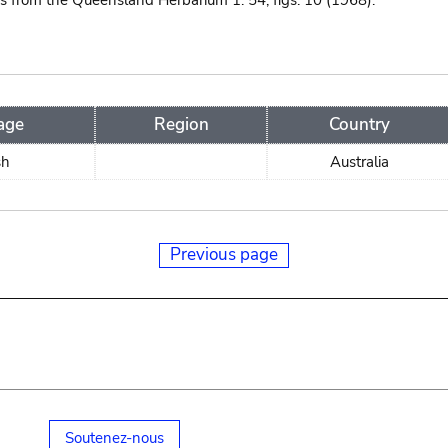
ns from the Queensland Herbarium 1: 54, figs. 10 (1968).
age
Region
Country
sh
Australia
Previous page
Soutenez-nous