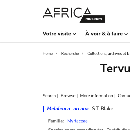
Skip
Skip
to
to
main
search
content
Votre visite
À voir & à faire
Breadcrumb
Home
Recherche
Collections, archives et 
Terv
Search
|
Browse
|
More information
|
Conta
Melaleuca
arcana
S.T. Blake
Familia:
Myrtaceae