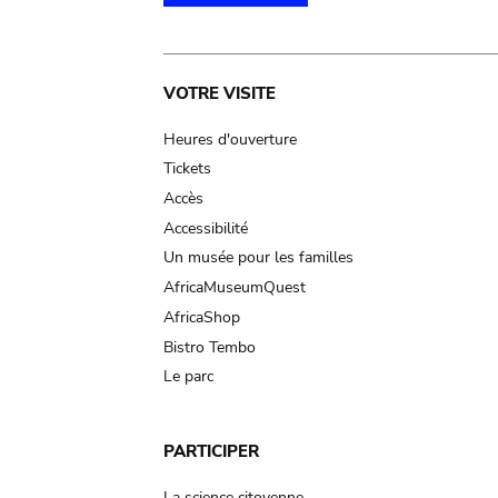
Main
VOTRE VISITE
navigation
Heures d'ouverture
Tickets
Accès
Accessibilité
Un musée pour les familles
AfricaMuseumQuest
AfricaShop
Bistro Tembo
Le parc
PARTICIPER
La science citoyenne