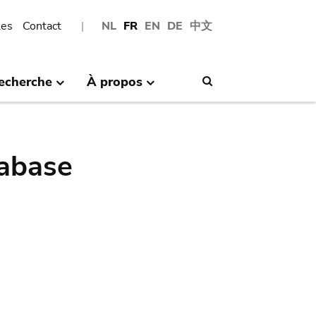
les
Contact
NL
FR
EN
DE
中文
echerche
À propos
Search
abase