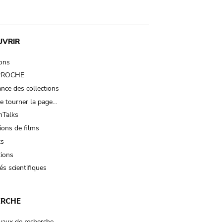
UVRIR
ions
 PROCHE
nce des collections
e tourner la page…
Talks
ions de films
ts
tions
és scientifiques
ERCHE
vaux de recherche