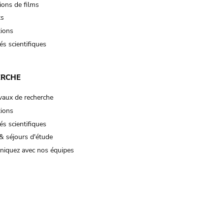
ions de films
ts
tions
és scientifiques
ERCHE
vaux de recherche
tions
és scientifiques
& séjours d'étude
iquez avec nos équipes