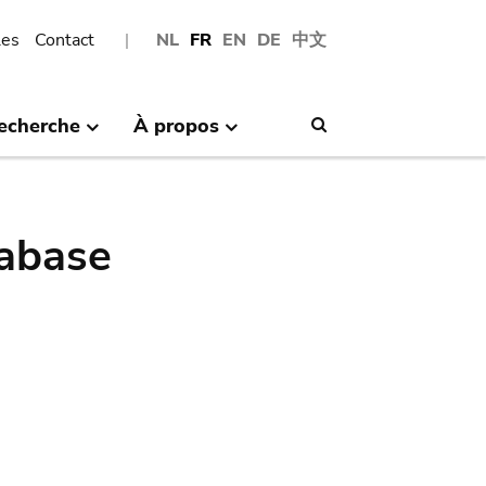
les
Contact
NL
FR
EN
DE
中文
echerche
À propos
Search
abase