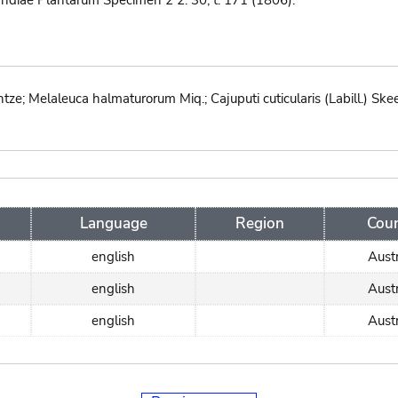
ndiae Plantarum Specimen 2 2: 30, t. 171 (1806).
ntze; Melaleuca halmaturorum Miq.; Cajuputi cuticularis (Labill.) Ske
Language
Region
Coun
english
Austr
english
Austr
english
Austr