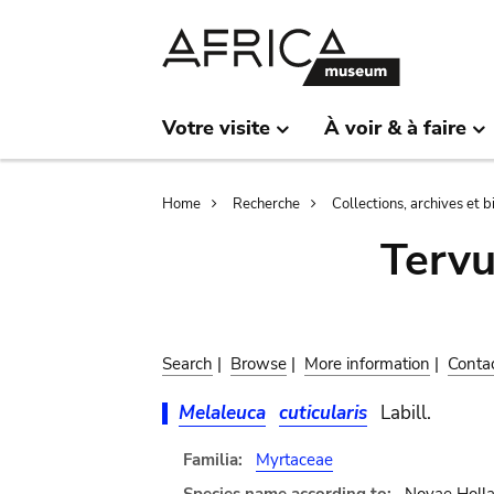
Skip
Skip
to
to
main
search
content
Votre visite
À voir & à faire
Breadcrumb
Home
Recherche
Collections, archives et 
Terv
Search
|
Browse
|
More information
|
Conta
Melaleuca
cuticularis
Labill.
Familia:
Myrtaceae