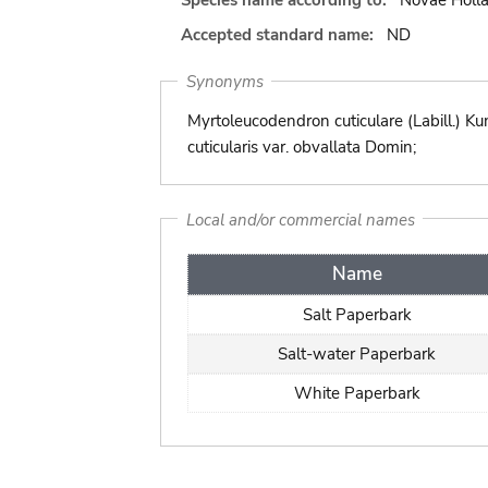
Species name according to:
Novae Holla
Accepted standard name:
ND
Synonyms
Myrtoleucodendron cuticulare (Labill.) Ku
cuticularis var. obvallata Domin;
Local and/or commercial names
Name
Salt Paperbark
Salt-water Paperbark
White Paperbark