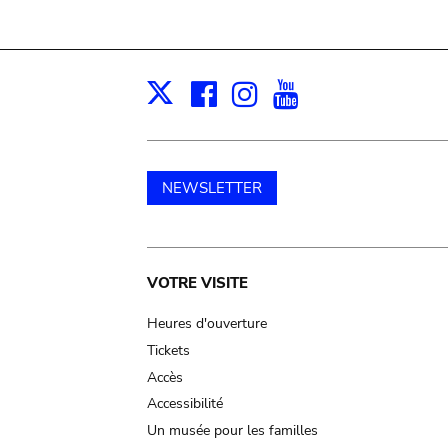
Facebook
Instagram
Youtube
Print
X
NEWSLETTER
Main
VOTRE VISITE
navigation
Heures d'ouverture
Tickets
Accès
Accessibilité
Un musée pour les familles