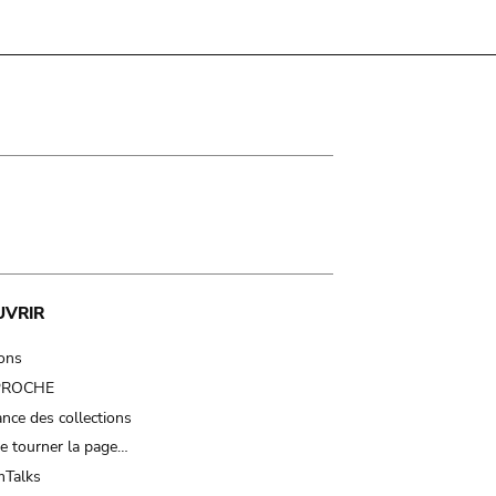
UVRIR
ions
 PROCHE
nce des collections
e tourner la page…
Talks