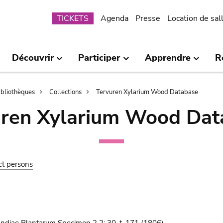
Submenu
TICKETS
Agenda
Presse
Location de sal
Découvrir
Participer
Apprendre
R
bibliothèques
Collections
Tervuren Xylarium Wood Database
uren Xylarium Wood Dat
ct persons