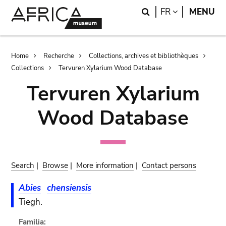
Skip
Skip
Search
LANGUAGE
FR
MENU
to
to
main
search
content
Breadcrumb
Home
Recherche
Collections, archives et bibliothèques
Collections
Tervuren Xylarium Wood Database
Tervuren Xylarium
Wood Database
Search
|
Browse
|
More information
|
Contact persons
Abies
chensiensis
Tiegh.
Familia: