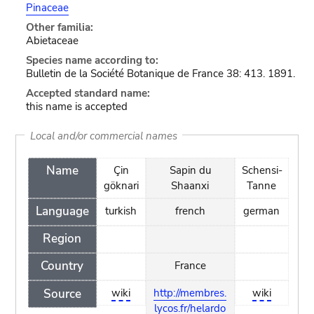
Pinaceae
Other familia:
Abietaceae
Species name according to:
Bulletin de la Société Botanique de France 38: 413. 1891.
Accepted standard name:
this name is accepted
Local and/or commercial names
Name
Çin
Sapin du
Schensi-
göknari
Shaanxi
Tanne
Language
turkish
french
german
Region
Country
France
Source
wiki
http://membres.
wiki
lycos.fr/helardo