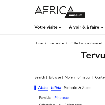
Skip
Skip
to
to
main
search
content
Votre visite
À voir & à faire
Breadcrumb
Home
Recherche
Collections, archives et 
Terv
Search
|
Browse
|
More information
|
Conta
Abies
bifida
Siebold & Zucc.
Familia:
Pinaceae