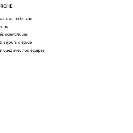
ERCHE
vaux de recherche
tions
és scientifiques
& séjours d'étude
iquez avec nos équipes