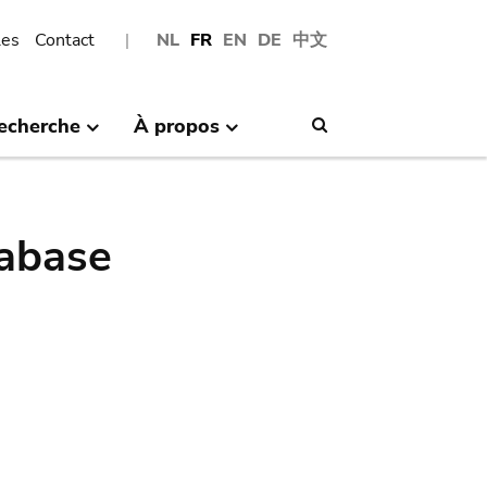
les
Contact
NL
FR
EN
DE
中文
echerche
À propos
Search
abase