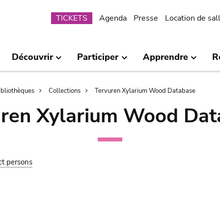
Submenu
TICKETS
Agenda
Presse
Location de sal
Découvrir
Participer
Apprendre
R
bibliothèques
Collections
Tervuren Xylarium Wood Database
uren Xylarium Wood Dat
ct persons