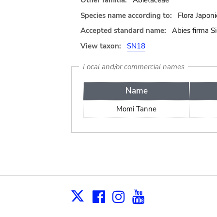
Other familia:
Abietaceae
Species name according to:
Flora Japoni
Accepted standard name:
Abies firma S
View taxon:
SN18
Local and/or commercial names
Name
Momi Tanne
Facebook
Instagram
Youtube
Print
X