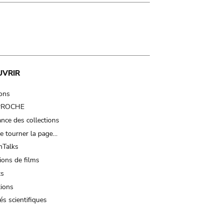
UVRIR
ions
 PROCHE
nce des collections
e tourner la page…
Talks
ions de films
ts
tions
és scientifiques