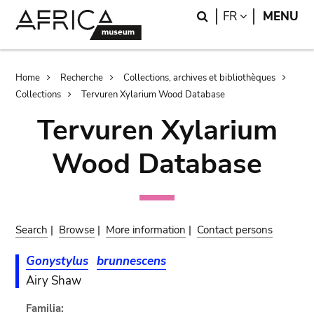
Skip
Skip
Search
LANGUAGE
FR
MENU
to
to
main
search
content
Breadcrumb
Home
Recherche
Collections, archives et bibliothèques
Collections
Tervuren Xylarium Wood Database
Tervuren Xylarium
Wood Database
Search
|
Browse
|
More information
|
Contact persons
Gonystylus
brunnescens
Airy Shaw
Familia: