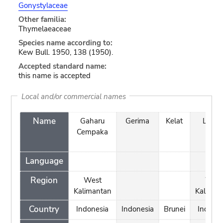
Gonystylaceae
Other familia:
Thymelaeaceae
Species name according to:
Kew Bull. 1950, 138 (1950).
Accepted standard name:
this name is accepted
Local and/or commercial names
Name
Gaharu
Gerima
Kelat
Lemia
Cempaka
Language
Region
West
West
Kalimantan
Kaliman
Country
Indonesia
Indonesia
Brunei
Indones