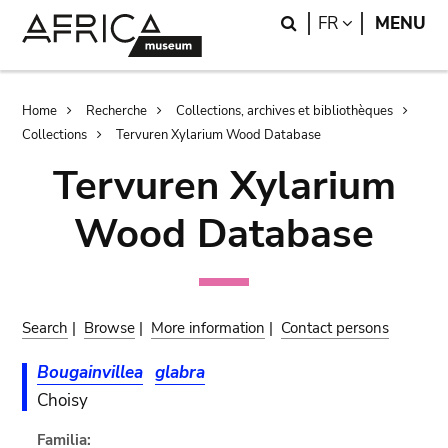
Skip
Skip
Search
LANGUAGE
FR
MENU
to
to
main
search
content
Breadcrumb
Home
Recherche
Collections, archives et bibliothèques
Collections
Tervuren Xylarium Wood Database
Tervuren Xylarium
Wood Database
Search
|
Browse
|
More information
|
Contact persons
Bougainvillea
glabra
Choisy
Familia: