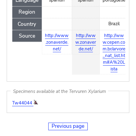
Language
Region
Country
Brazil
Source
http://www
http://ww
http://ww
.zonaverde.
w.zonaver
w.cepen.co
net/
de.net/
m.br/arvore
_nat_list.ht
m#A%20L
ista
Specimens available at the Tervuren Xylarium
Tw44044
Previous page