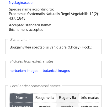
Nyctaginaceae
Species name according to:
Prodromus Systematis Naturalis Regni Vegetabilis 13(2):
437. 1849.
Accepted standard name:
this name is accepted
Synonyms
Bougainvillea spectabilis var. glabra (Choisy) Hook.;
Pictures from external sites
herbarium images
botanical images
Local and/or commercial names
Name
Bouganvilla
Buganvilla
três-marias
spanish
spanish
portuguese