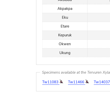
Akpakpa
Eku
Etare
Kepuruk
Okwen
Ukung
Specimens available at the Tervuren Xyl
Tw11083
Tw11466
Tw1403