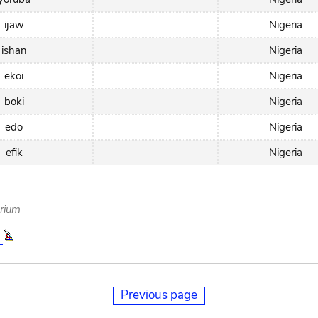
ijaw
Nigeria
ishan
Nigeria
ekoi
Nigeria
boki
Nigeria
edo
Nigeria
efik
Nigeria
arium
7
Previous page