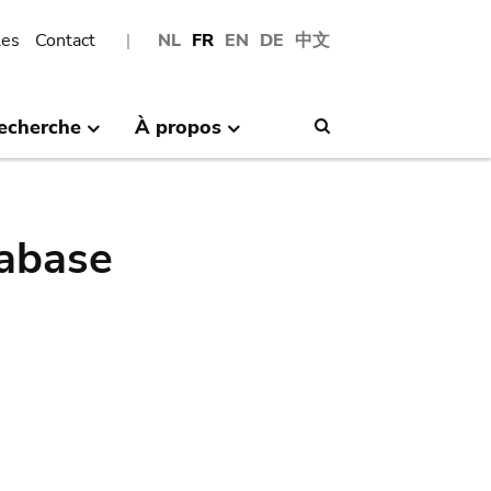
les
Contact
NL
FR
EN
DE
中文
echerche
À propos
Search
abase