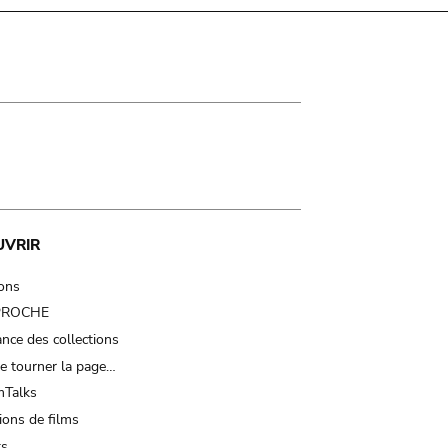
UVRIR
ions
 PROCHE
nce des collections
e tourner la page…
Talks
ions de films
ts