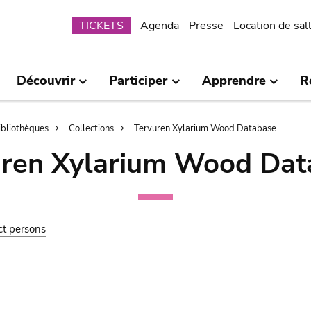
Submenu
TICKETS
Agenda
Presse
Location de sal
Découvrir
Participer
Apprendre
R
bibliothèques
Collections
Tervuren Xylarium Wood Database
uren Xylarium Wood Dat
ct persons