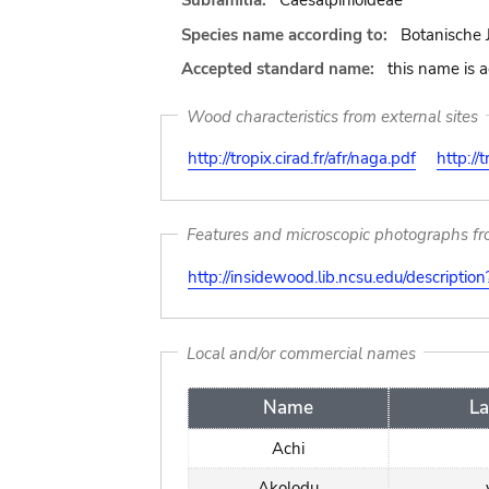
Subfamilia:
Caesalpinioideae
Species name according to:
Botanische 
Accepted standard name:
this name is 
Wood characteristics from external sites
http://tropix.cirad.fr/afr/naga.pdf
http://t
Features and microscopic photographs f
http://insidewood.lib.ncsu.edu/descripti
Local and/or commercial names
Name
L
Achi
Akolodu