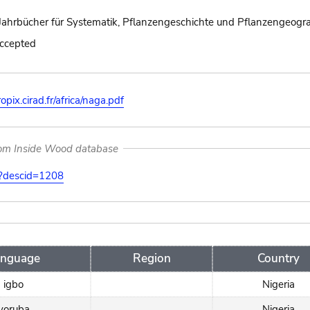
Jahrbücher für Systematik, Pflanzengeschichte und Pflanzengeogra
accepted
ropix.cirad.fr/africa/naga.pdf
rom Inside Wood database
on?descid=1208
anguage
Region
Country
igbo
Nigeria
yoruba
Nigeria