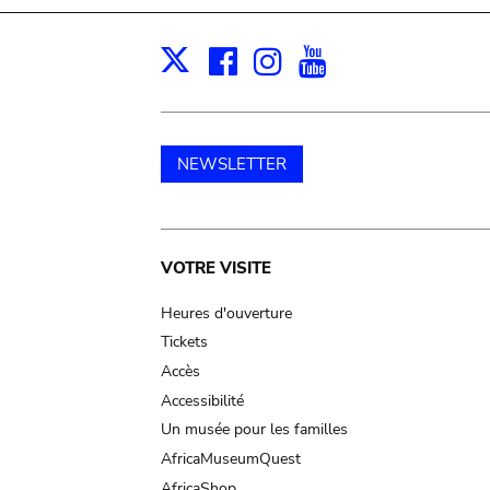
Facebook
Instagram
Youtube
Print
X
NEWSLETTER
Main
VOTRE VISITE
navigation
Heures d'ouverture
Tickets
Accès
Accessibilité
Un musée pour les familles
AfricaMuseumQuest
AfricaShop