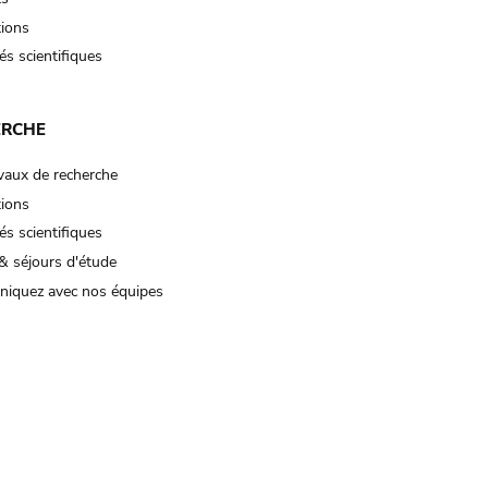
tions
és scientifiques
ERCHE
vaux de recherche
tions
és scientifiques
& séjours d'étude
iquez avec nos équipes