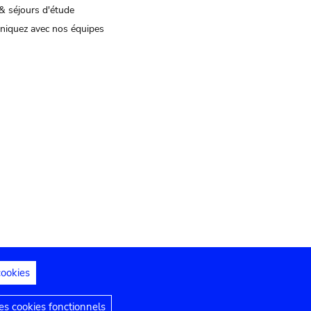
& séjours d'étude
iquez avec nos équipes
cookies
s juridiques
Déclaration d'accessibilité
s cookies fonctionnels