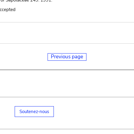
of Sapotaceae 249. 1991.
accepted
Previous page
Soutenez-nous