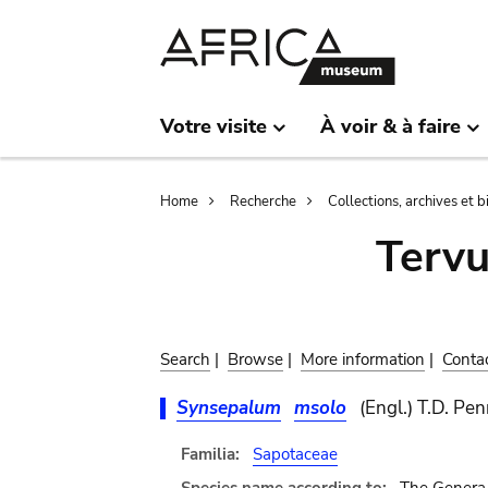
Skip
Skip
to
to
main
search
content
Votre visite
À voir & à faire
Breadcrumb
Home
Recherche
Collections, archives et 
Terv
Search
|
Browse
|
More information
|
Conta
Synsepalum
msolo
(Engl.) T.D. Pen
Familia:
Sapotaceae