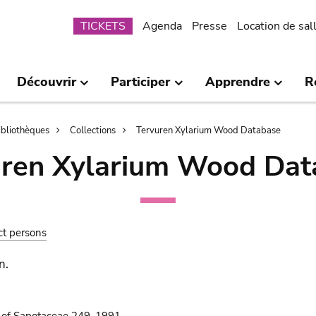
Submenu
TICKETS
Agenda
Presse
Location de sal
Découvrir
Participer
Apprendre
R
bibliothèques
Collections
Tervuren Xylarium Wood Database
uren Xylarium Wood Dat
ct persons
n.