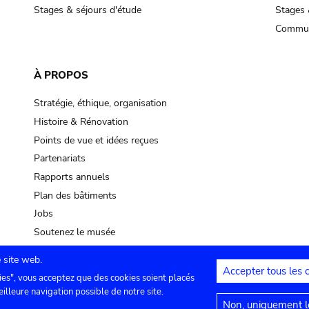
Stages & séjours d'étude
Stages 
Commun
À PROPOS
Stratégie, éthique, organisation
Histoire & Rénovation
Points de vue et idées reçues
Partenariats
Rapports annuels
Plan des bâtiments
Jobs
Soutenez le musée
 site web.
Accepter tous les 
ies", vous acceptez que des cookies soient placés
lles
Contact
Paramètres de confidentialité
Mention
eilleure navigation possible de notre site.
Non, uniquement le