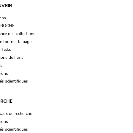
UVRIR
ions
 PROCHE
nce des collections
e tourner la page…
Talks
ions de films
ts
tions
és scientifiques
ERCHE
vaux de recherche
tions
és scientifiques