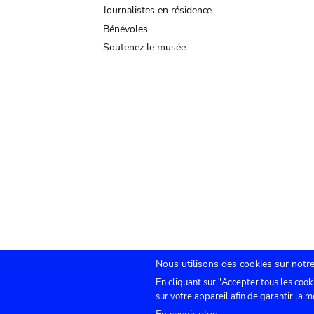
Journalistes en résidence
Bénévoles
Soutenez le musée
Nous utilisons des cookies sur notre
En cliquant sur "Accepter tous les cook
Submenu
TICKETS
Agenda
Presse
Location de sa
sur votre appareil afin de garantir la m