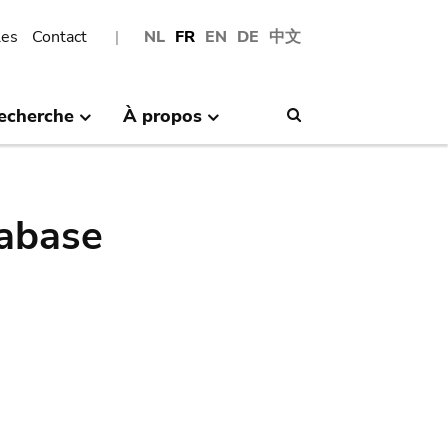
les
Contact
NL
FR
EN
DE
中文
echerche
À propos
Search
abase