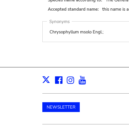
Species name according to:
The Genera 
Accepted standard name:
this name is 
Synonyms
Chrysophyllum msolo Engl.;
Facebook
Instagram
Youtube
Print
X
NEWSLETTER