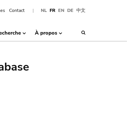
les
Contact
NL
FR
EN
DE
中文
echerche
À propos
Search
abase