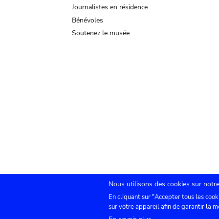
Journalistes en résidence
Bénévoles
Soutenez le musée
Nous utilisons des cookies sur notre
En cliquant sur "Accepter tous les cook
Submenu
TICKETS
Agenda
Presse
Location de sa
sur votre appareil afin de garantir la m