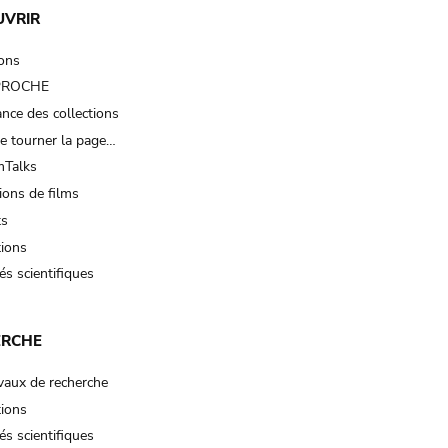
UVRIR
ions
 PROCHE
nce des collections
e tourner la page…
Talks
ions de films
ts
tions
és scientifiques
ERCHE
vaux de recherche
tions
és scientifiques