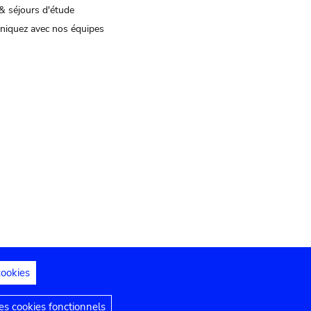
& séjours d'étude
iquez avec nos équipes
cookies
s juridiques
Déclaration d'accessibilité
s cookies fonctionnels