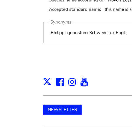
Species name according to:
Novon 16(1)
Accepted standard name:
this name is 
Synonyms
Philippia johnstonii Schweinf. ex Engl.;
Facebook
Instagram
Youtube
Print
X
NEWSLETTER