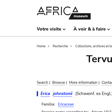
Skip
Skip
to
to
main
search
content
Votre visite
À voir & à faire
Breadcrumb
Home
Recherche
Collections, archives et 
Terv
Search
|
Browse
|
More information
|
Conta
Erica
johnstonii
(Schweinf. ex Engl.
Familia:
Ericaceae