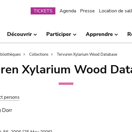
Submenu
TICKETS
Agenda
Presse
Location de sal
Découvrir
Participer
Apprendre
R
bibliothèques
Collections
Tervuren Xylarium Wood Database
uren Xylarium Wood Dat
ct persons
) Dorr