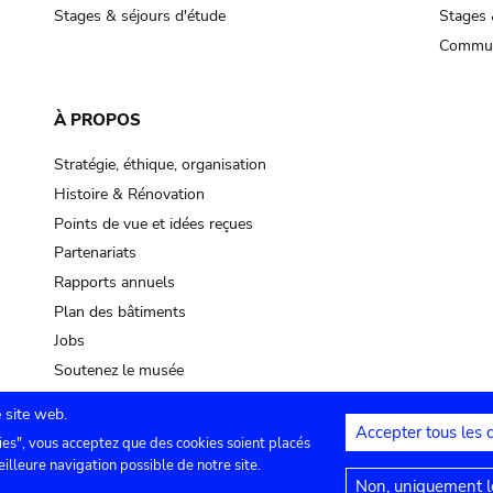
Stages & séjours d'étude
Stages 
Commun
À PROPOS
Stratégie, éthique, organisation
Histoire & Rénovation
Points de vue et idées reçues
Partenariats
Rapports annuels
Plan des bâtiments
Jobs
Soutenez le musée
 site web.
Accepter tous les 
ies", vous acceptez que des cookies soient placés
lles
Contact
Paramètres de confidentialité
Mention
eilleure navigation possible de notre site.
Non, uniquement le