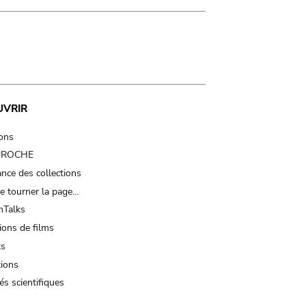
UVRIR
ions
 PROCHE
nce des collections
e tourner la page…
Talks
ions de films
ts
tions
és scientifiques