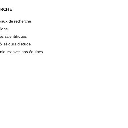
ERCHE
vaux de recherche
tions
és scientifiques
& séjours d'étude
iquez avec nos équipes