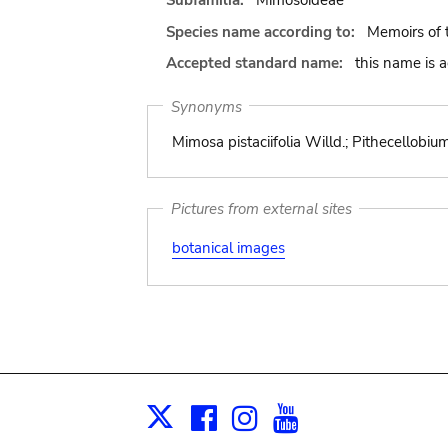
Subfamilia:
Mimosoideae
Species name according to:
Memoirs of 
Accepted standard name:
this name is 
Synonyms
Mimosa pistaciifolia Willd.; Pithecellobi
Pictures from external sites
botanical images
Facebook
Instagram
Youtube
Print
X