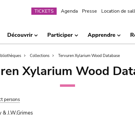
Submenu
TICKETS
Agenda
Presse
Location de sal
Découvrir
Participer
Apprendre
R
bibliothèques
Collections
Tervuren Xylarium Wood Database
uren Xylarium Wood Dat
ct persons
y & J.W.Grimes