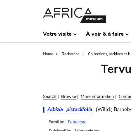
Skip
Skip
to
to
main
search
content
Votre visite
À voir & à faire
Breadcrumb
Home
Recherche
Collections, archives et 
Terv
Search
|
Browse
|
More information
|
Conta
Albizia
pistaciifolia
(Willd.) Barneb
Familia:
Fabaceae