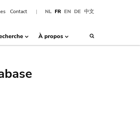
les
Contact
NL
FR
EN
DE
中文
echerche
À propos
Search
abase