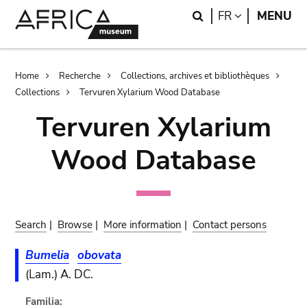
Skip
Skip
Search
LANGUAGE
FR
MENU
to
to
main
search
content
Breadcrumb
Home
Recherche
Collections, archives et bibliothèques
Collections
Tervuren Xylarium Wood Database
Tervuren Xylarium
Wood Database
Search
|
Browse
|
More information
|
Contact persons
Bumelia
obovata
(Lam.) A. DC.
Familia: