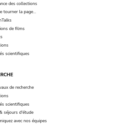
nce des collections
e tourner la page…
Talks
ions de films
ts
tions
és scientifiques
ERCHE
vaux de recherche
tions
és scientifiques
& séjours d'étude
iquez avec nos équipes