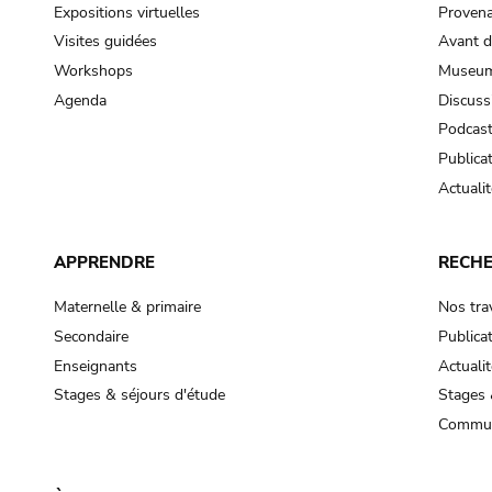
Expositions virtuelles
Provena
Visites guidées
Avant d
Workshops
Museum
Agenda
Discuss
Podcas
Publica
Actualit
APPRENDRE
RECH
Maternelle & primaire
Nos tra
Secondaire
Publica
Enseignants
Actualit
Stages & séjours d'étude
Stages 
Commun