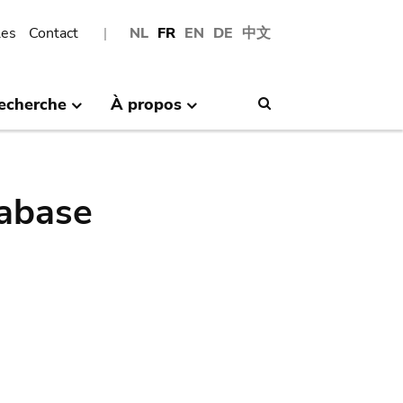
les
Contact
NL
FR
EN
DE
中文
echerche
À propos
Search
abase