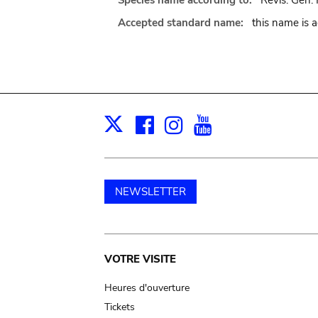
Species name according to:
Revis. Gen. 
Accepted standard name:
this name is 
Facebook
Instagram
Youtube
Print
X
NEWSLETTER
Main
VOTRE VISITE
navigation
Heures d'ouverture
Tickets