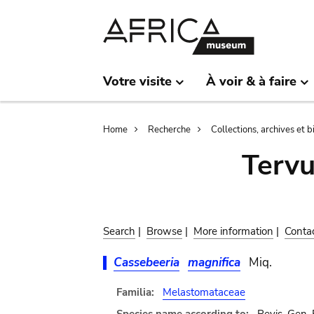
Skip
Skip
to
to
main
search
content
Votre visite
À voir & à faire
Breadcrumb
Home
Recherche
Collections, archives et 
Terv
Search
|
Browse
|
More information
|
Conta
Cassebeeria
magnifica
Miq.
Familia:
Melastomataceae