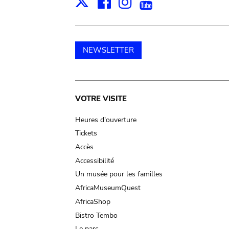
Facebook
Instagram
Youtube
Print
X
NEWSLETTER
Main
VOTRE VISITE
navigation
Heures d'ouverture
Tickets
Accès
Accessibilité
Un musée pour les familles
AfricaMuseumQuest
AfricaShop
Bistro Tembo
Le parc