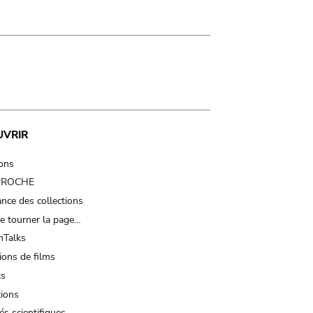
UVRIR
ions
 PROCHE
nce des collections
e tourner la page…
Talks
ions de films
ts
tions
és scientifiques