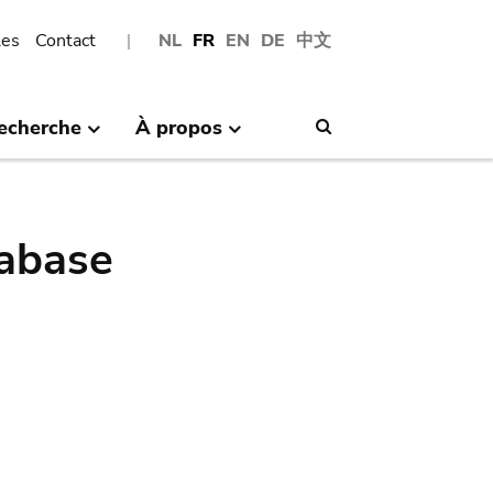
les
Contact
NL
FR
EN
DE
中文
echerche
À propos
Search
abase