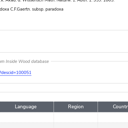
.k. Akad. d. Wissensch Math. Naturw. 1. Abth. 1: 359. 1865.
radoxa C.F.Gaertn. subsp. paradoxa
rom Inside Wood database
on?descid=100051
Language
Region
Countr