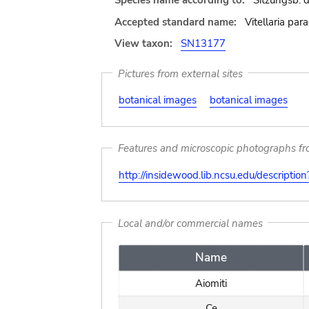
Species name according to:
Sitzungsb. d
Accepted standard name:
Vitellaria pa
View taxon:
SN13177
Pictures from external sites
botanical images
botanical images
Features and microscopic photographs f
http://insidewood.lib.ncsu.edu/descripti
Local and/or commercial names
Name
Aiomiti
Ce