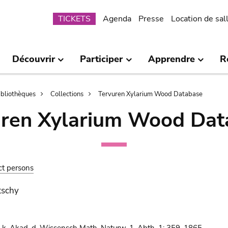
Submenu
TICKETS
Agenda
Presse
Location de sal
Découvrir
Participer
Apprendre
R
bibliothèques
Collections
Tervuren Xylarium Wood Database
uren Xylarium Wood Dat
ct persons
tschy