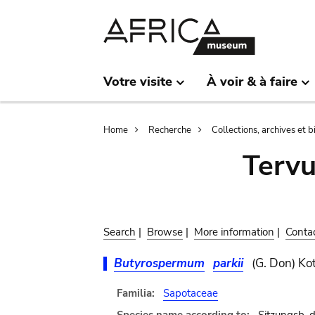
Skip
Skip
to
to
main
search
content
Votre visite
À voir & à faire
Breadcrumb
Home
Recherche
Collections, archives et 
Terv
Search
|
Browse
|
More information
|
Conta
Butyrospermum
parkii
(G. Don) Ko
Familia:
Sapotaceae