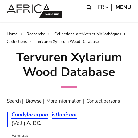
Skip
Skip
Search
LANGUAGE
FR
MENU
to
to
main
search
content
Breadcrumb
Home
Recherche
Collections, archives et bibliothèques
Collections
Tervuren Xylarium Wood Database
Tervuren Xylarium
Wood Database
Search
|
Browse
|
More information
|
Contact persons
Condylocarpon
isthmicum
(Vell.) A. DC.
Familia: