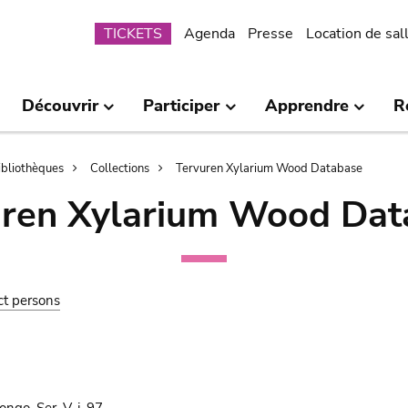
Submenu
TICKETS
Agenda
Presse
Location de sal
Découvrir
Participer
Apprendre
R
bibliothèques
Collections
Tervuren Xylarium Wood Database
uren Xylarium Wood Dat
ct persons