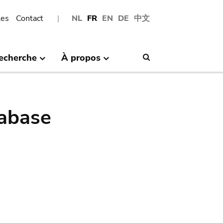
les
Contact
NL
FR
EN
DE
中文
echerche
À propos
Search
abase