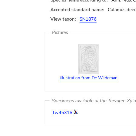
Species name according to:
Ann. Mus. Co
Accepted standard name:
Calamus deer
View taxon:
SN1876
Pictures
illustration from De Wildeman
Specimens available at the Tervuren Xyl
Tw45316