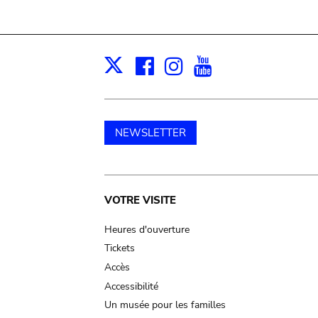
Facebook
Instagram
Youtube
Print
X
NEWSLETTER
Main
VOTRE VISITE
navigation
Heures d'ouverture
Tickets
Accès
Accessibilité
Un musée pour les familles