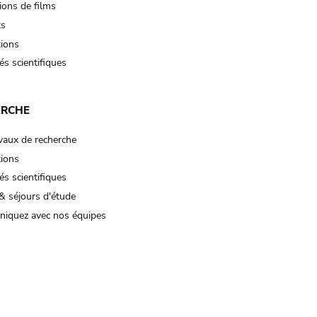
ions de films
ts
tions
és scientifiques
ERCHE
vaux de recherche
tions
és scientifiques
& séjours d'étude
iquez avec nos équipes