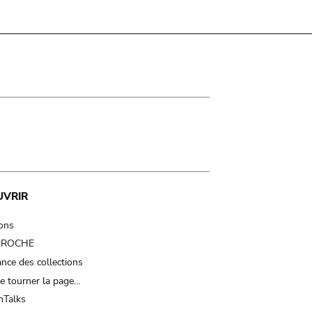
UVRIR
ions
 PROCHE
nce des collections
e tourner la page…
Talks