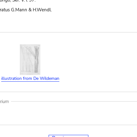
ngo, Ser. V. i. 97.
ratus G.Mann & H.Wendl.
illustration from De Wildeman
arium