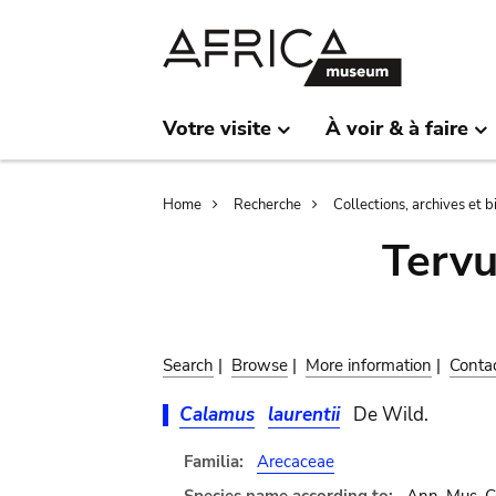
Skip
Skip
to
to
main
search
content
Votre visite
À voir & à faire
Breadcrumb
Home
Recherche
Collections, archives et 
Terv
Search
|
Browse
|
More information
|
Conta
Calamus
laurentii
De Wild.
Familia:
Arecaceae