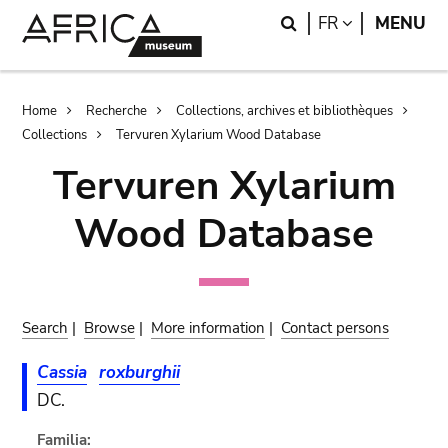
Skip
Skip
Search
LANGUAGE
FR
MENU
to
to
main
search
content
Breadcrumb
Home
Recherche
Collections, archives et bibliothèques
Collections
Tervuren Xylarium Wood Database
Tervuren Xylarium
Wood Database
Search
|
Browse
|
More information
|
Contact persons
Cassia
roxburghii
DC.
Familia: