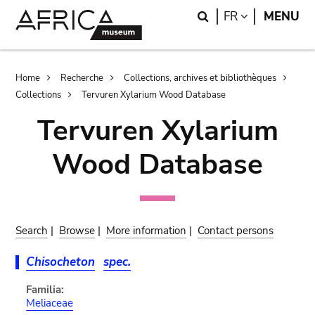
Skip
Skip
Search
LANGUAGE
FR
MENU
to
to
main
search
content
Breadcrumb
Home
Recherche
Collections, archives et bibliothèques
Collections
Tervuren Xylarium Wood Database
Tervuren Xylarium
Wood Database
Search
|
Browse
|
More information
|
Contact persons
Chisocheton
spec.
Familia:
Meliaceae