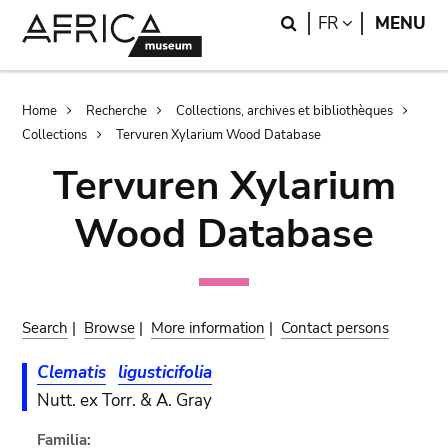
Skip
Skip
Search
LANGUAGE
FR
MENU
to
to
main
search
content
Breadcrumb
Home
Recherche
Collections, archives et bibliothèques
Collections
Tervuren Xylarium Wood Database
Tervuren Xylarium
Wood Database
Search
|
Browse
|
More information
|
Contact persons
Clematis
ligusticifolia
Nutt. ex Torr. & A. Gray
Familia: