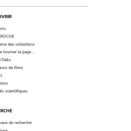
UVRIR
ions
 PROCHE
nce des collections
e tourner la page…
Talks
ions de films
ts
tions
és scientifiques
ERCHE
vaux de recherche
tions