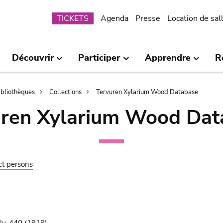
Submenu
TICKETS
Agenda
Presse
Location de sal
Découvrir
Participer
Apprendre
R
bibliothèques
Collections
Tervuren Xylarium Wood Database
uren Xylarium Wood Dat
ct persons