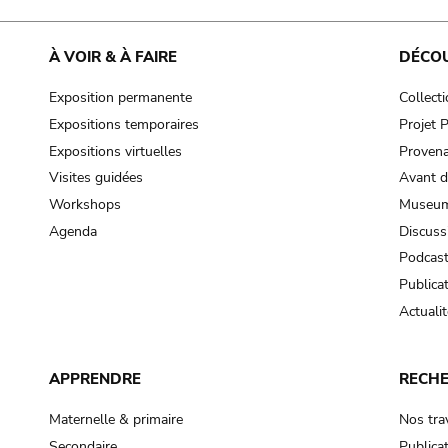
À VOIR & À FAIRE
DÉCO
Exposition permanente
Collect
Expositions temporaires
Projet
Expositions virtuelles
Provena
Visites guidées
Avant d
Workshops
Museum
Agenda
Discuss
Podcas
Publica
Actualit
APPRENDRE
RECH
Maternelle & primaire
Nos tra
Secondaire
Publica