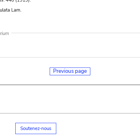
 lv. 440 (1919).
culata Lam.
arium
Previous page
Soutenez-nous