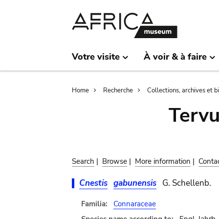
Skip
Skip
to
to
main
search
content
Votre visite
À voir & à faire
Breadcrumb
Home
Recherche
Collections, archives et 
Terv
Search
|
Browse
|
More information
|
Conta
Cnestis
gabunensis
G. Schellenb.
Familia:
Connaraceae