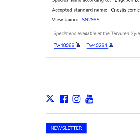
Species name according to:
Engl. Jahrb.
Accepted standard name:
Cnestis corni
View taxon:
SN2995
Specimens available at the Tervuren Xyl
Tw48988
Tw49284
Facebook
Instagram
Youtube
Print
X
NEWSLETTER