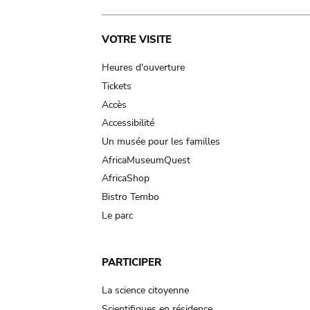
Main
VOTRE VISITE
navigation
Heures d'ouverture
Tickets
Accès
Accessibilité
Un musée pour les familles
AfricaMuseumQuest
AfricaShop
Bistro Tembo
Le parc
PARTICIPER
La science citoyenne
Scientifiques en résidence