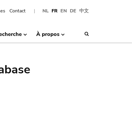
les
Contact
NL
FR
EN
DE
中文
echerche
À propos
Search
abase