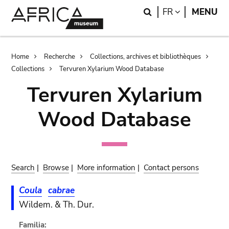
Skip
Skip
Search
LANGUAGE
FR
MENU
to
to
main
search
content
Breadcrumb
Home
Recherche
Collections, archives et bibliothèques
Collections
Tervuren Xylarium Wood Database
Tervuren Xylarium
Wood Database
Search
|
Browse
|
More information
|
Contact persons
Coula
cabrae
Wildem. & Th. Dur.
Familia: