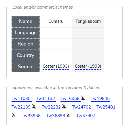
Local and/or commercial names
Name
Cumaru
Tongkaboom
Language
Region
Country
Source
Coster (1993)
Coster (1993)
Specimens available at the Tervuren Xylarium
Tw11035
Tw11132
Tw16958
Tw19845
Tw22139
Tw22282
Tw24702
Tw25481
Tw33958
Tw36898
Tw37407