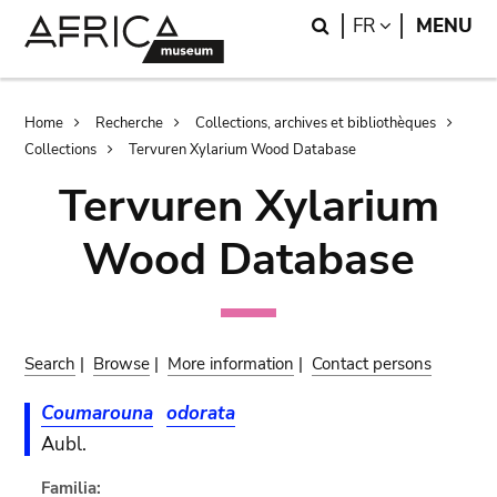
Skip
Skip
Search
LANGUAGE
FR
MENU
to
to
main
search
content
Breadcrumb
Home
Recherche
Collections, archives et bibliothèques
Collections
Tervuren Xylarium Wood Database
Tervuren Xylarium
Wood Database
Search
|
Browse
|
More information
|
Contact persons
Coumarouna
odorata
Aubl.
Familia: