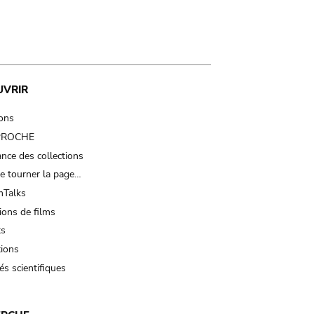
UVRIR
ions
 PROCHE
nce des collections
e tourner la page…
Talks
ions de films
ts
tions
és scientifiques