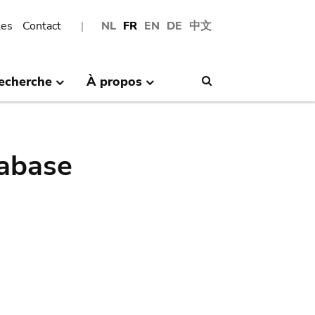
les
Contact
NL
FR
EN
DE
中文
echerche
À propos
Search
abase