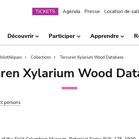
Submenu
TICKETS
Agenda
Presse
Location de sal
Découvrir
Participer
Apprendre
R
bibliothèques
Collections
Tervuren Xylarium Wood Database
uren Xylarium Wood Dat
ct persons