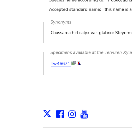
Species name according to:
Publications
Accepted standard name:
this name is 
Synonyms
Coussarea hirticalyx var. glabrior Steyerm.
Specimens available at the Tervuren Xyl
Tw46671
Facebook
Instagram
Youtube
Print
X