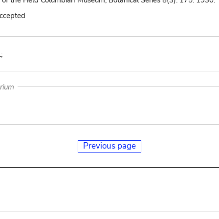
 of the Field Columbian Museum, Botanical Series 8(3): 175. 1930.
accepted
;
arium
Previous page