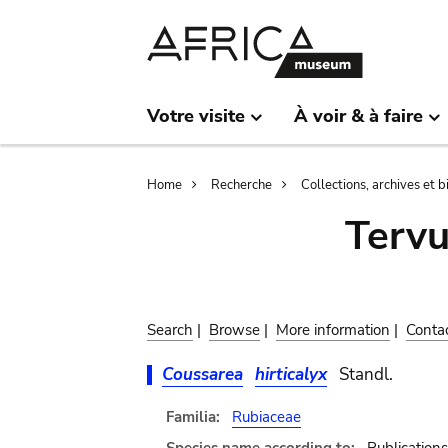
Skip
Skip
to
to
main
search
content
Votre visite
À voir & à faire
Breadcrumb
Home
Recherche
Collections, archives et 
Terv
Search
|
Browse
|
More information
|
Conta
Coussarea
hirticalyx
Standl.
Familia:
Rubiaceae