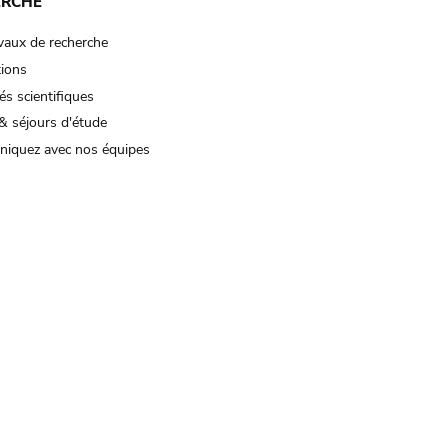
ERCHE
vaux de recherche
tions
és scientifiques
& séjours d'étude
iquez avec nos équipes