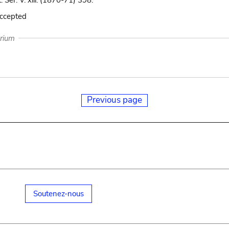
 Ser. V. xiii. (1870-71) 398.
accepted
arium
Previous page
Soutenez-nous