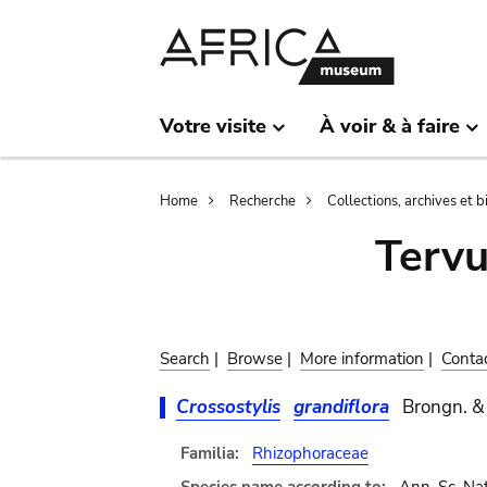
Skip
Skip
to
to
main
search
content
Votre visite
À voir & à faire
Breadcrumb
Home
Recherche
Collections, archives et 
Terv
Search
|
Browse
|
More information
|
Conta
Crossostylis
grandiflora
Brongn. &
Familia:
Rhizophoraceae