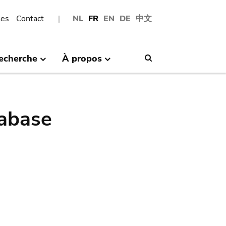
les
Contact
NL
FR
EN
DE
中文
echerche
À propos
Search
abase