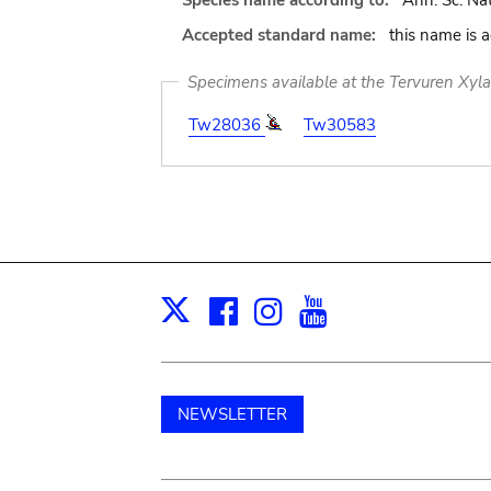
Species name according to:
Ann. Sc. Nat.
Accepted standard name:
this name is 
Specimens available at the Tervuren Xyl
Tw28036
Tw30583
Facebook
Instagram
Youtube
Print
X
NEWSLETTER