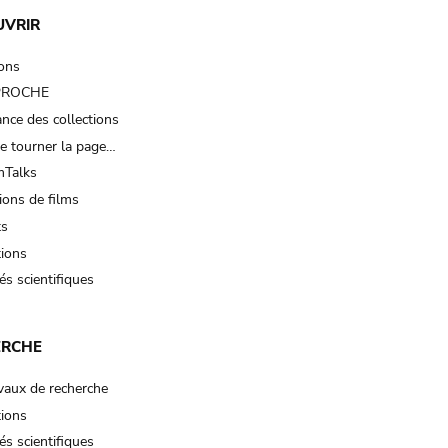
UVRIR
ions
 PROCHE
nce des collections
e tourner la page…
Talks
ions de films
ts
tions
és scientifiques
ERCHE
vaux de recherche
tions
és scientifiques