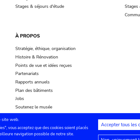
Stages & séjours d'étude
Stages 
Commun
À PROPOS
Stratégie, éthique, organisation
Histoire & Rénovation
Points de vue et idées reçues
Partenariats
Rapports annuels
Plan des bâtiments
Jobs
Soutenez le musée
 site web.
Accepter tous les 
ies", vous acceptez que des cookies soient placés
lles
Contact
Paramètres de confidentialité
Mention
eilleure navigation possible de notre site.