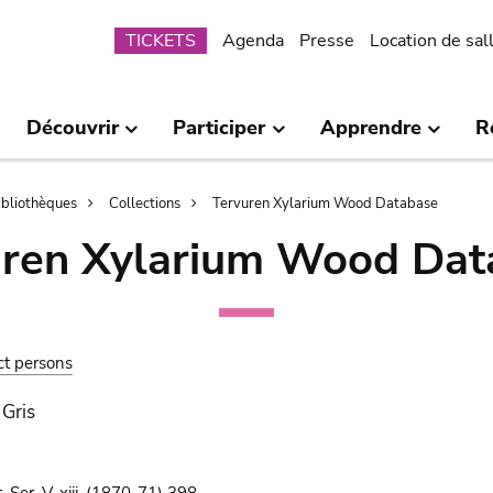
Submenu
TICKETS
Agenda
Presse
Location de sal
Découvrir
Participer
Apprendre
R
bibliothèques
Collections
Tervuren Xylarium Wood Database
uren Xylarium Wood Dat
ct persons
 Gris