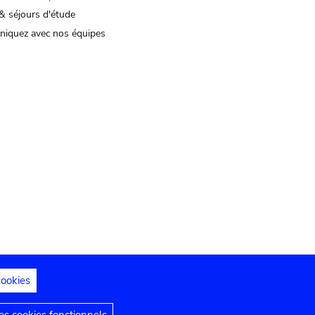
& séjours d'étude
iquez avec nos équipes
cookies
s juridiques
Déclaration d'accessibilité