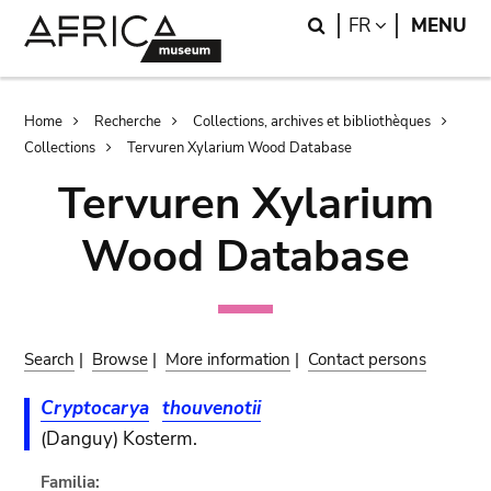
Skip
Skip
Search
LANGUAGE
FR
MENU
to
to
main
search
content
Breadcrumb
Home
Recherche
Collections, archives et bibliothèques
Collections
Tervuren Xylarium Wood Database
Tervuren Xylarium
Wood Database
Search
|
Browse
|
More information
|
Contact persons
Cryptocarya
thouvenotii
(Danguy) Kosterm.
Familia: