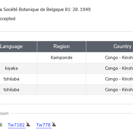
la Société Botanique de Belgique 81: 28. 1949.
accepted
Language
Region
Country
Kamponde
Congo - Kins
kiyaka
Congo - Kins
tshiluba
Congo - Kins
tshiluba
Congo - Kins
arium
Tw7182
Tw778