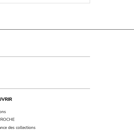
UVRIR
ions
 PROCHE
nce des collections