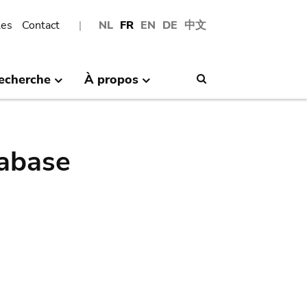
les
Contact
NL
FR
EN
DE
中文
echerche
À propos
Search
abase