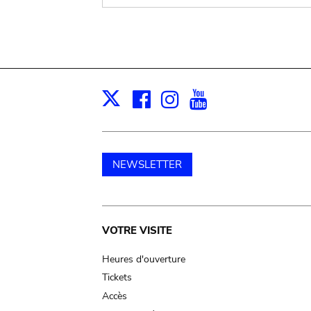
Facebook
Instagram
Youtube
Print
X
NEWSLETTER
Main
VOTRE VISITE
navigation
Heures d'ouverture
Tickets
Accès