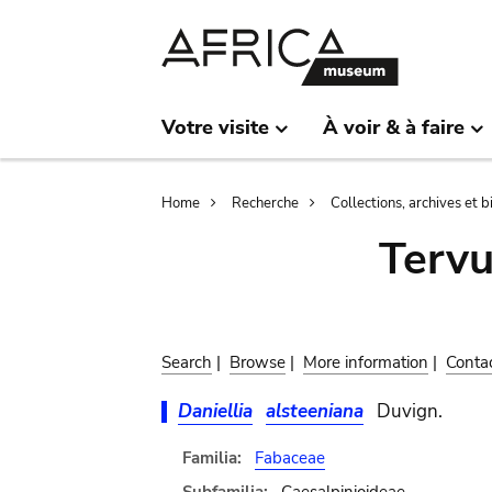
Skip
Skip
to
to
main
search
content
Votre visite
À voir & à faire
Breadcrumb
Home
Recherche
Collections, archives et 
Terv
Search
|
Browse
|
More information
|
Conta
Daniellia
alsteeniana
Duvign.
Familia:
Fabaceae