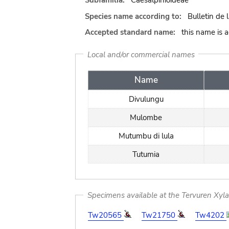
Subfamilia:
Caesalpinioideae
Species name according to:
Bulletin de 
Accepted standard name:
this name is 
Local and/or commercial names
Name
Divulungu
Mulombe
Mutumbu di lula
Tutumia
Specimens available at the Tervuren Xyl
Tw20565
Tw21750
Tw4202