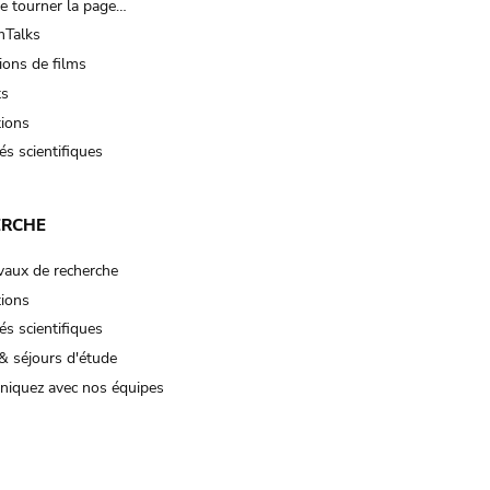
e tourner la page…
Talks
ions de films
ts
tions
és scientifiques
ERCHE
vaux de recherche
tions
és scientifiques
& séjours d'étude
iquez avec nos équipes