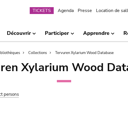
Submenu
TICKETS
Agenda
Presse
Location de sal
Découvrir
Participer
Apprendre
R
bibliothèques
Collections
Tervuren Xylarium Wood Database
uren Xylarium Wood Dat
ct persons