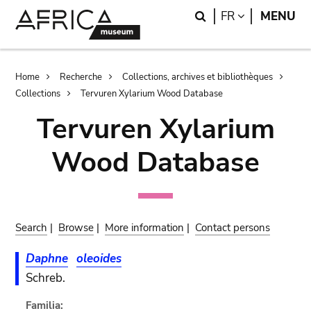
Skip
Skip
Search
LANGUAGE
FR
MENU
to
to
main
search
content
Breadcrumb
Home
Recherche
Collections, archives et bibliothèques
Collections
Tervuren Xylarium Wood Database
Tervuren Xylarium
Wood Database
Search
|
Browse
|
More information
|
Contact persons
Daphne
oleoides
Schreb.
Familia: