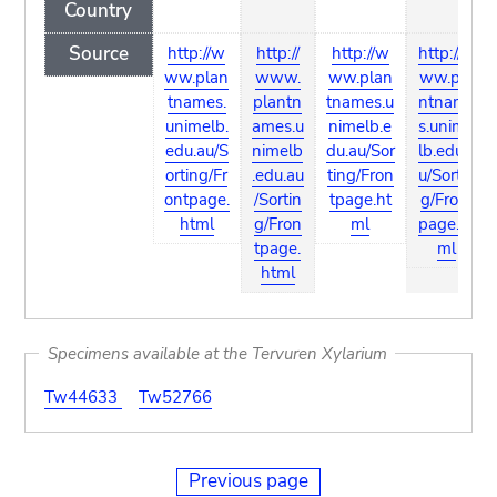
Country
Source
http://w
http://
http://w
http://w
ww.plan
www.
ww.plan
ww.pla
tnames.
plantn
tnames.u
ntname
unimelb.
ames.u
nimelb.e
s.unime
edu.au/S
nimelb
du.au/Sor
lb.edu.a
orting/Fr
.edu.au
ting/Fron
u/Sortin
ontpage.
/Sortin
tpage.ht
g/Front
html
g/Fron
ml
page.ht
tpage.
ml
html
Specimens available at the Tervuren Xylarium
Tw44633
Tw52766
Previous page