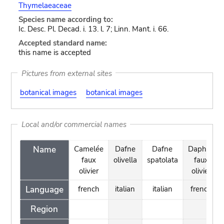
Thymelaeaceae
Species name according to:
Ic. Desc. Pl. Decad. i. 13. l. 7; Linn. Mant. i. 66.
Accepted standard name:
this name is accepted
Pictures from external sites
botanical images
botanical images
Local and/or commercial names
Name
Camelée
Dafne
Dafne
Daphné
faux
olivella
spatolata
faux
olivier
olivier
Language
french
italian
italian
french
Region