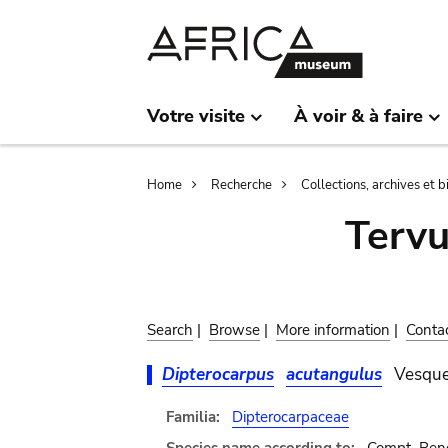
Skip
Skip
to
to
main
search
content
Votre visite
À voir & à faire
Breadcrumb
Home
Recherche
Collections, archives et 
Terv
Search
|
Browse
|
More information
|
Conta
Dipterocarpus
acutangulus
Vesqu
Familia:
Dipterocarpaceae