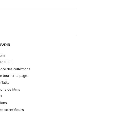
UVRIR
ions
 PROCHE
nce des collections
e tourner la page…
Talks
ions de films
ts
tions
és scientifiques