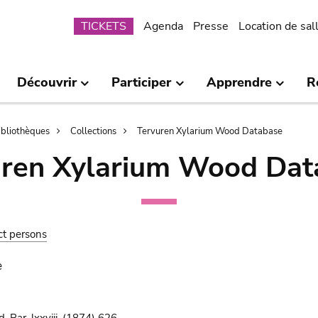
Submenu
TICKETS
Agenda
Presse
Location de sal
Découvrir
Participer
Apprendre
R
bibliothèques
Collections
Tervuren Xylarium Wood Database
uren Xylarium Wood Dat
ct persons
e