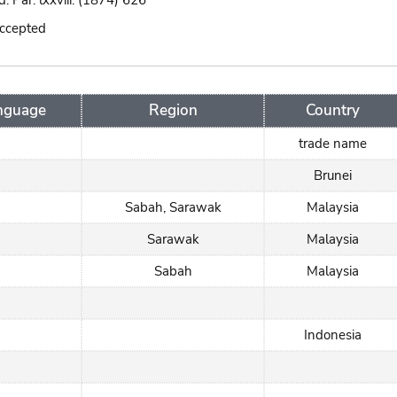
 Par. lxxviii. (1874) 626
accepted
nguage
Region
Country
trade name
Brunei
Sabah, Sarawak
Malaysia
Sarawak
Malaysia
Sabah
Malaysia
Indonesia