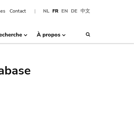
les
Contact
NL
FR
EN
DE
中文
echerche
À propos
Search
abase