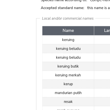
Species name according to:
Compt.-Rend.
Accepted standard name:
this name is 
Local and/or commercial names
Name
La
keruing
keruing beludu
keruing beludu
keruing butik
keruing merkah
kerup
mandurian putih
resak