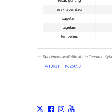
resak gunung
resak lebar daun
sagelam
tagelam
tempehes
Specimens available at the Tervuren Xyl
Tw18611
Tw25093
Facebook
Instagram
Youtube
Print
X