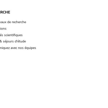
ERCHE
vaux de recherche
tions
és scientifiques
& séjours d'étude
iquez avec nos équipes