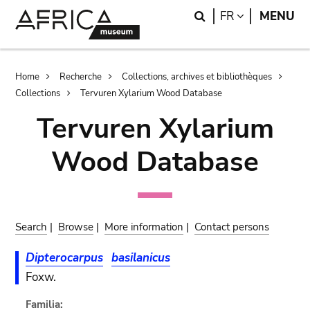
Skip
Skip
Search
LANGUAGE
FR
MENU
to
to
main
search
content
Breadcrumb
Home
Recherche
Collections, archives et bibliothèques
Collections
Tervuren Xylarium Wood Database
Tervuren Xylarium
Wood Database
Search
|
Browse
|
More information
|
Contact persons
Dipterocarpus
basilanicus
Foxw.
Familia: