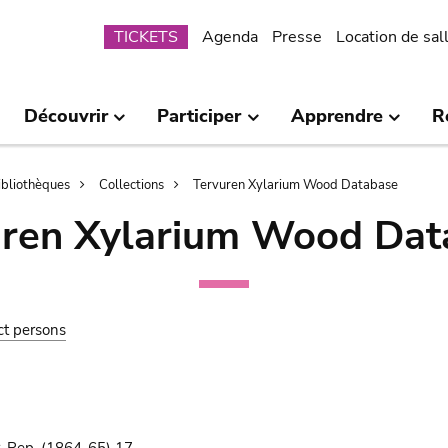
Submenu
TICKETS
Agenda
Presse
Location de sal
Découvrir
Participer
Apprendre
R
bibliothèques
Collections
Tervuren Xylarium Wood Database
uren Xylarium Wood Dat
ct persons