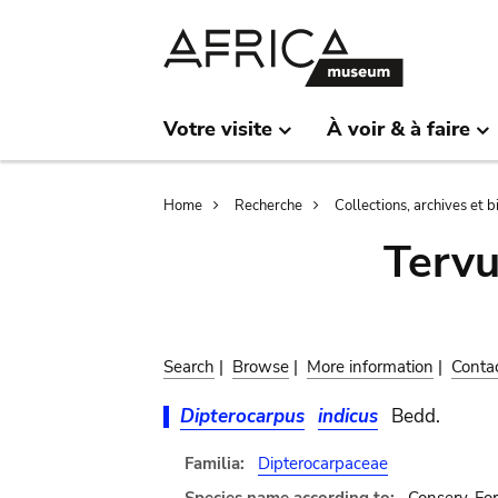
Skip
Skip
to
to
main
search
content
Votre visite
À voir & à faire
Breadcrumb
Home
Recherche
Collections, archives et 
Terv
Search
|
Browse
|
More information
|
Conta
Dipterocarpus
indicus
Bedd.
Familia:
Dipterocarpaceae