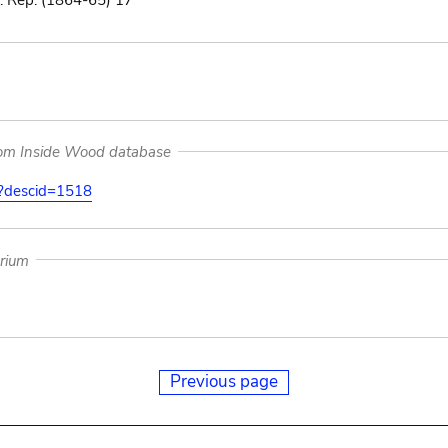
r. Rep. (1864-65) 17
rom Inside Wood database
on?descid=1518
arium
Previous page