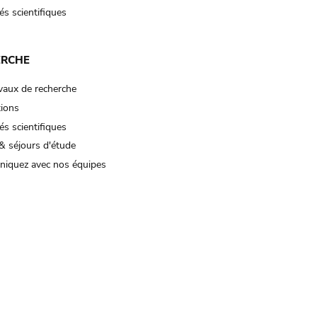
és scientifiques
ERCHE
vaux de recherche
tions
és scientifiques
& séjours d'étude
iquez avec nos équipes