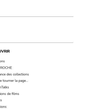
UVRIR
ions
 PROCHE
nce des collections
e tourner la page…
Talks
ions de films
ts
tions