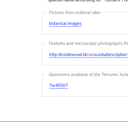
Species name according to:
Conserv. Fo
Pictures from external sites
botanical images
Features and microscopic photographs f
http://insidewood.lib.ncsu.edu/descripti
Specimens available at the Tervuren Xyl
Tw45507