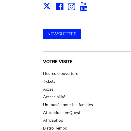
Facebook
Instagram
Youtube
Print
X
NEWSLETTER
Main
VOTRE VISITE
navigation
Heures d'ouverture
Tickets
Accès
Accessibilité
Un musée pour les familles
AfricaMuseumQuest
AfricaShop
Bistro Tembo