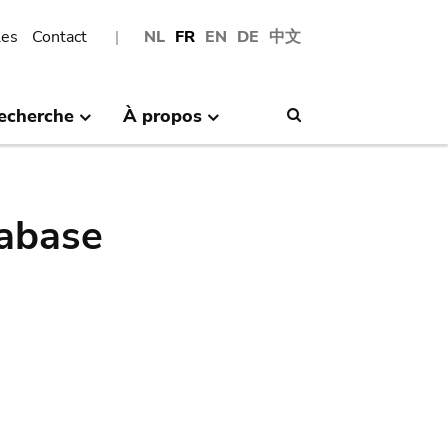
les
Contact
NL
FR
EN
DE
中文
echerche
À propos
Search
abase