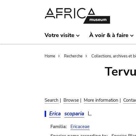
Skip
Skip
to
to
main
search
content
Votre visite
À voir & à faire
Breadcrumb
Home
Recherche
Collections, archives et 
Terv
Search
|
Browse
|
More information
|
Conta
Erica
scoparia
L.
Familia:
Ericaceae