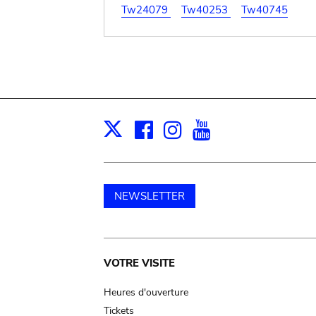
Tw24079
Tw40253
Tw40745
Facebook
Instagram
Youtube
Print
X
NEWSLETTER
Main
VOTRE VISITE
navigation
Heures d'ouverture
Tickets