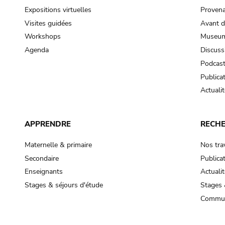
Expositions virtuelles
Provena
Visites guidées
Avant d
Workshops
Museum
Agenda
Discuss
Podcas
Publica
Actualit
APPRENDRE
RECH
Maternelle & primaire
Nos tra
Secondaire
Publica
Enseignants
Actualit
Stages & séjours d'étude
Stages 
Commun