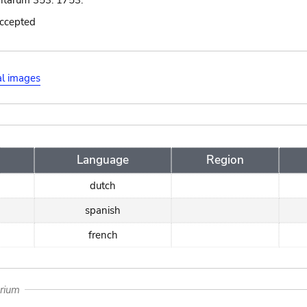
ntarum 353. 1753.
accepted
al images
Language
Region
dutch
spanish
french
arium