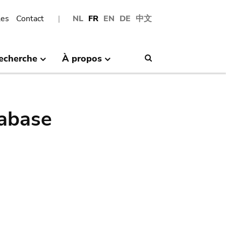
les
Contact
NL
FR
EN
DE
中文
echerche
À propos
Search
abase