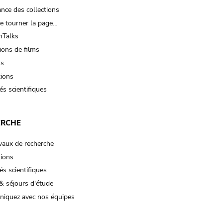
nce des collections
e tourner la page…
Talks
ions de films
ts
tions
és scientifiques
ERCHE
vaux de recherche
tions
és scientifiques
& séjours d'étude
iquez avec nos équipes