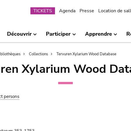
Submenu
TICKETS
Agenda
Presse
Location de sal
Découvrir
Participer
Apprendre
R
bibliothèques
Collections
Tervuren Xylarium Wood Database
uren Xylarium Wood Dat
ct persons