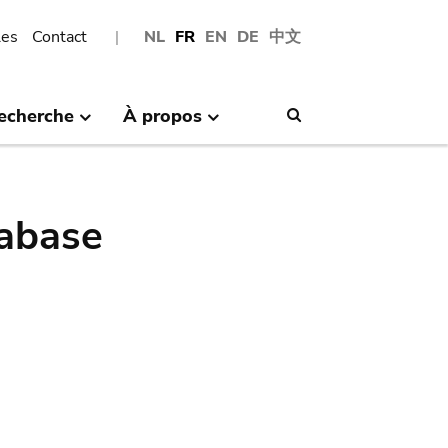
les
Contact
NL
FR
EN
DE
中文
echerche
À propos
Search
abase