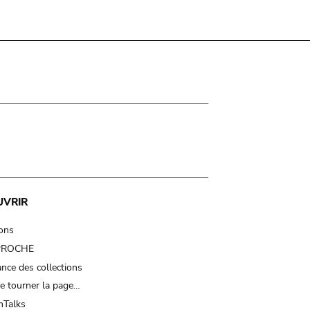
UVRIR
ions
 PROCHE
nce des collections
e tourner la page…
Talks