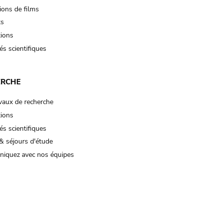
ions de films
ts
tions
és scientifiques
ERCHE
vaux de recherche
tions
és scientifiques
& séjours d'étude
iquez avec nos équipes