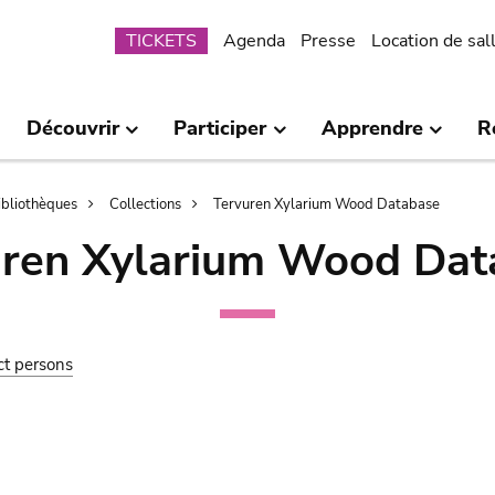
Submenu
TICKETS
Agenda
Presse
Location de sal
Découvrir
Participer
Apprendre
R
bibliothèques
Collections
Tervuren Xylarium Wood Database
uren Xylarium Wood Dat
ct persons