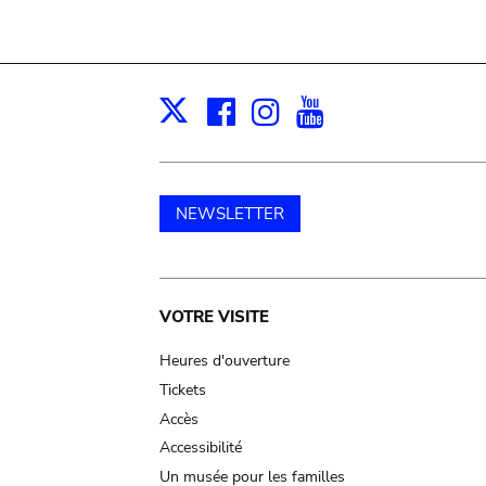
Facebook
Instagram
Youtube
Print
X
NEWSLETTER
Main
VOTRE VISITE
navigation
Heures d'ouverture
Tickets
Accès
Accessibilité
Un musée pour les familles