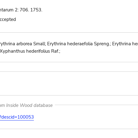
ntarum 2: 706. 1753.
accepted
ythrina arborea Small; Erythrina hederaefolia Spreng.; Erythrina he
; Xyphanthus hederifolius Raf.;
rom Inside Wood database
on?descid=100053