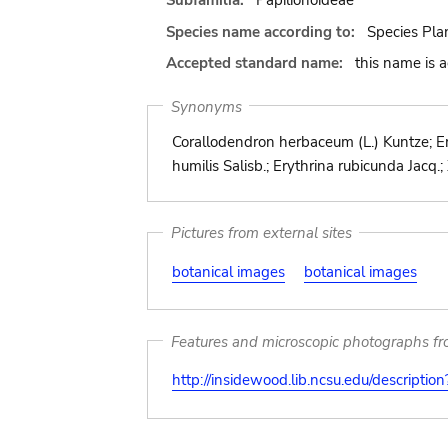
Subfamilia:
Papilionoideae
Species name according to:
Species Pla
Accepted standard name:
this name is 
Synonyms
Corallodendron herbaceum (L.) Kuntze; Er
humilis Salisb.; Erythrina rubicunda Jacq.
Pictures from external sites
botanical images
botanical images
Features and microscopic photographs f
http://insidewood.lib.ncsu.edu/descripti