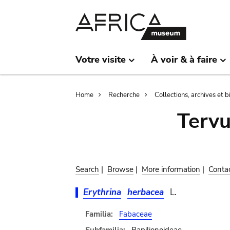
Skip
Skip
to
to
main
search
content
Votre visite
À voir & à faire
Breadcrumb
Home
Recherche
Collections, archives et 
Terv
Search
|
Browse
|
More information
|
Conta
Erythrina
herbacea
L.
Familia:
Fabaceae