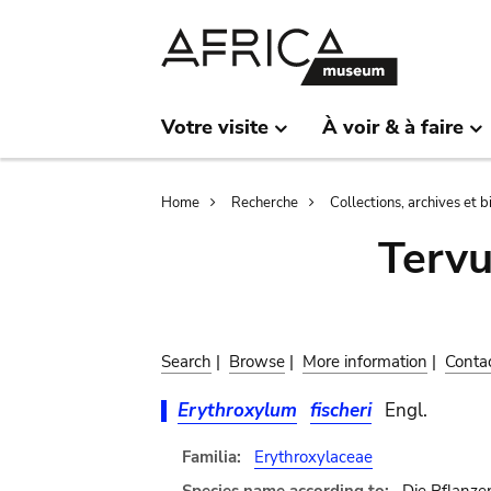
Skip
Skip
to
to
main
search
content
Votre visite
À voir & à faire
Breadcrumb
Home
Recherche
Collections, archives et 
Terv
Search
|
Browse
|
More information
|
Conta
Erythroxylum
fischeri
Engl.
Familia:
Erythroxylaceae