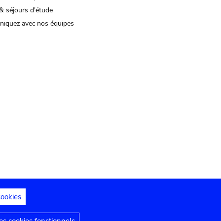
& séjours d'étude
iquez avec nos équipes
cookies
s juridiques
Déclaration d'accessibilité