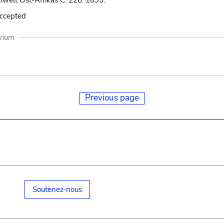
nwelt Ost-Afrikas C: 226. 1895.
accepted
arium
Previous page
Soutenez-nous