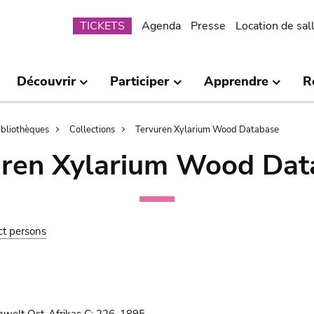
Submenu
TICKETS
Agenda
Presse
Location de sal
Découvrir
Participer
Apprendre
R
bibliothèques
Collections
Tervuren Xylarium Wood Database
uren Xylarium Wood Dat
ct persons