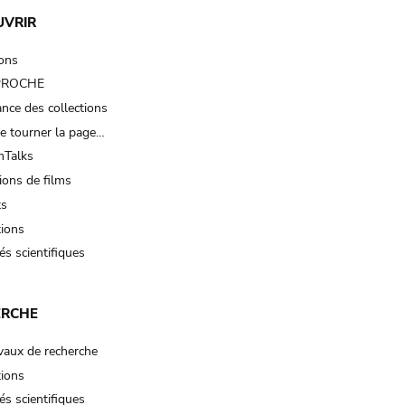
UVRIR
ions
 PROCHE
nce des collections
e tourner la page…
Talks
ions de films
ts
tions
és scientifiques
ERCHE
vaux de recherche
tions
és scientifiques