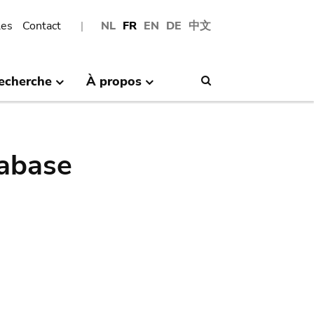
les
Contact
NL
FR
EN
DE
中文
echerche
À propos
Search
abase