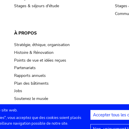
Stages & séjours d'étude
Stages 
Commun
À PROPOS
Stratégie, éthique, organisation
Histoire & Rénovation
Points de vue et idées reçues
Partenariats
Rapports annuels
Plan des bâtiments
Jobs
Soutenez le musée
 site web.
Accepter tous les 
ies", vous acceptez que des cookies soient placés
lles
Contact
Paramètres de confidentialité
Mention
eilleure navigation possible de notre site.