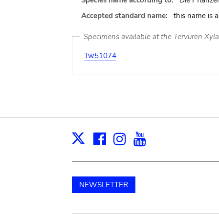
Species name according to:
Die Pflanze
Accepted standard name:
this name is 
Specimens available at the Tervuren Xyl
Tw51074
Facebook
Instagram
Youtube
Print
X
NEWSLETTER