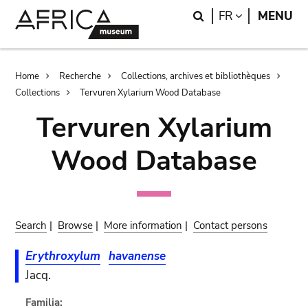
Skip
Skip
Search
LANGUAGE
FR
MENU
to
to
main
search
content
Breadcrumb
Home
Recherche
Collections, archives et bibliothèques
Collections
Tervuren Xylarium Wood Database
Tervuren Xylarium
Wood Database
Search
|
Browse
|
More information
|
Contact persons
Erythroxylum
havanense
Jacq.
Familia: