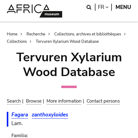
Skip
Skip
Search
LANGUAGE
FR
MENU
to
to
main
search
content
Breadcrumb
Home
Recherche
Collections, archives et bibliothèques
Collections
Tervuren Xylarium Wood Database
Tervuren Xylarium
Wood Database
Search
|
Browse
|
More information
|
Contact persons
Fagara
zanthoxyloides
Lam.
Familia: