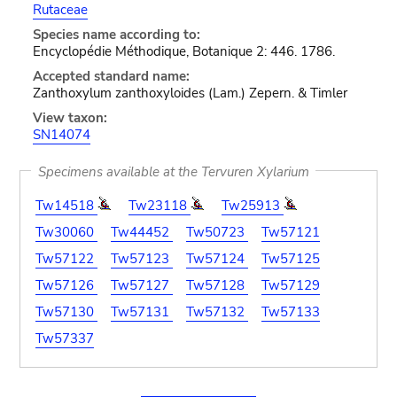
Rutaceae
Species name according to:
Encyclopédie Méthodique, Botanique 2: 446. 1786.
Accepted standard name:
Zanthoxylum zanthoxyloides (Lam.) Zepern. & Timler
View taxon:
SN14074
Specimens available at the Tervuren Xylarium
Tw14518
Tw23118
Tw25913
Tw30060
Tw44452
Tw50723
Tw57121
Tw57122
Tw57123
Tw57124
Tw57125
Tw57126
Tw57127
Tw57128
Tw57129
Tw57130
Tw57131
Tw57132
Tw57133
Tw57337