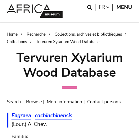
Skip
Skip
Search
LANGUAGE
FR
MENU
to
to
main
search
content
Breadcrumb
Home
Recherche
Collections, archives et bibliothèques
Collections
Tervuren Xylarium Wood Database
Tervuren Xylarium
Wood Database
Search
|
Browse
|
More information
|
Contact persons
Fagraea
cochinchinensis
(Lour.) A. Chev.
Familia: