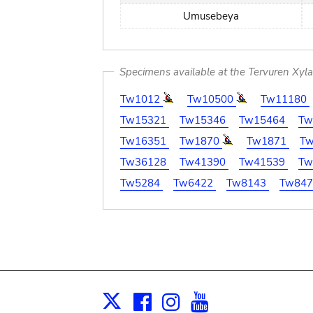
Umusebeya
Specimens available at the Tervuren Xyl
Tw1012
Tw10500
Tw11180
Tw15321
Tw15346
Tw15464
Tw
Tw16351
Tw1870
Tw1871
T
Tw36128
Tw41390
Tw41539
Tw
Tw5284
Tw6422
Tw8143
Tw84
Facebook
Instagram
Youtube
Print
X