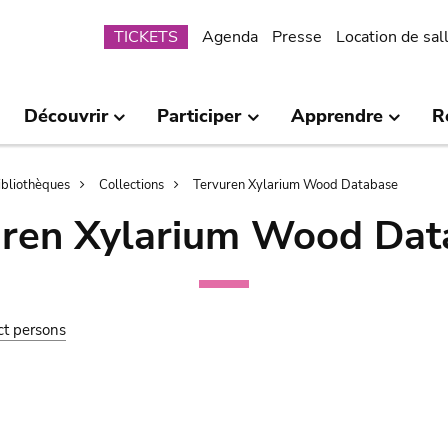
Submenu
TICKETS
Agenda
Presse
Location de sal
Découvrir
Participer
Apprendre
R
bibliothèques
Collections
Tervuren Xylarium Wood Database
uren Xylarium Wood Dat
ct persons