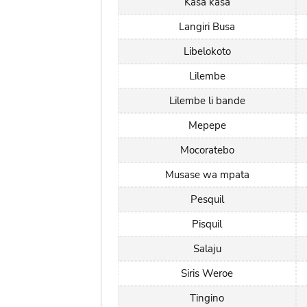
Kasa kasa
Langiri Busa
Libelokoto
Lilembe
Lilembe li bande
Mepepe
Mocoratebo
Musase wa mpata
Pesquil
Pisquil
Salaju
Siris Weroe
Tingino