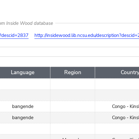
rom Inside Wood database
on?descid=2837
http://insidewood.lib.ncsu.edu/description?descid
Language
Region
Countr
bangende
Congo - Kin
bangende
Congo - Kin