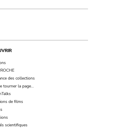
UVRIR
ions
 PROCHE
nce des collections
e tourner la page…
Talks
ions de films
ts
tions
és scientifiques