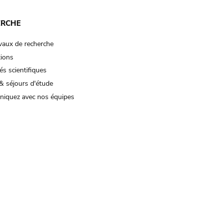
ERCHE
vaux de recherche
tions
és scientifiques
& séjours d'étude
iquez avec nos équipes