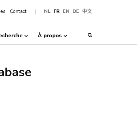
les
Contact
NL
FR
EN
DE
中文
echerche
À propos
Search
abase