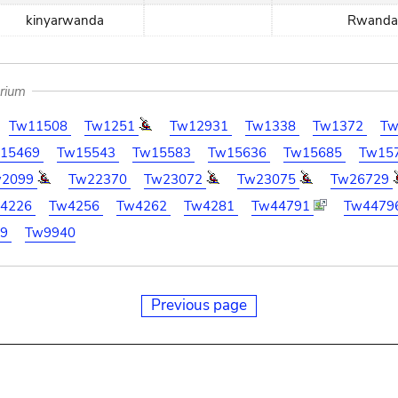
kinyarwanda
Rwanda
arium
Tw11508
Tw1251
Tw12931
Tw1338
Tw1372
T
15469
Tw15543
Tw15583
Tw15636
Tw15685
Tw15
w2099
Tw22370
Tw23072
Tw23075
Tw26729
4226
Tw4256
Tw4262
Tw4281
Tw44791
Tw4479
79
Tw9940
Previous page