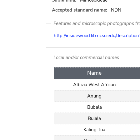
Subfamilia:
Mimosoideae
Accepted standard name:
NDN
Features and microscopic photographs f
http://insidewood.lib.ncsu.edu/descripti
Local and/or commercial names
Name
Albizia West African
Anung
Bubala
Bulala
Kaling Tua