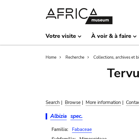
Skip
Skip
to
to
main
search
content
Votre visite
À voir & à faire
Breadcrumb
Home
Recherche
Collections, archives et 
Terv
Search
|
Browse
|
More information
|
Conta
Albizia
spec.
Familia:
Fabaceae